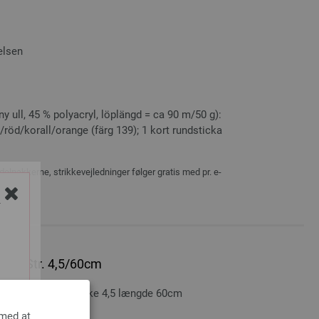
telsen
y ull, 45 % polyacryl, löplängd = ca 90 m/50 g):
/röd/korall/orange (färg 139); 1 kort rundsticka
delpakkerne, strikkevejledninger følger gratis med pr. e-
Y
bow Str. 4,5/60cm
LANA GROSSA styrke 4,5 længde 60cm
 med at