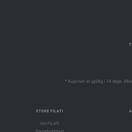
T
* Kuponen er gyldig i 14 dage. Min
STORE FILATI
A
Om FILATI
Bæredygtighed