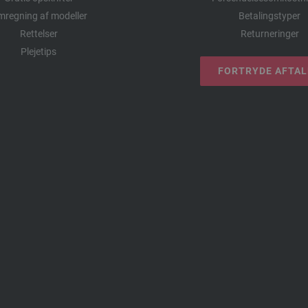
regning af modeller
Betalingstyper
Rettelser
Returneringer
Plejetips
FORTRYDE AFTA