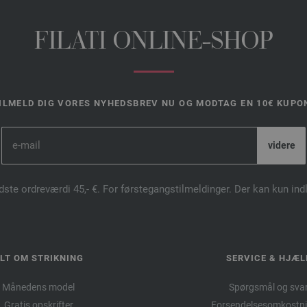
FILATI ONLINE-SHOP
ILMELD DIG VORES NYHEDSBREV NU OG MODTAG EN 10€ KUPO
dste ordreværdi 45,- €. For førstegangstilmeldinger. Der kan kun in
LT OM STRIKNING
SERVICE & HJÆL
Månedens model
Spørgsmål og sva
Gratis opskrifter
Forsendelsesomkostni