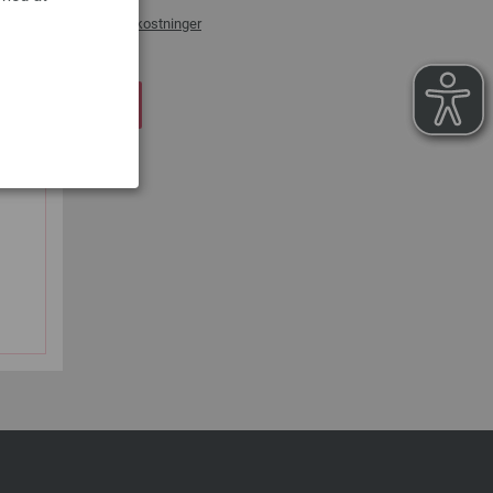
æg af
forsendelsesomkostninger
DKØBSKURVEN