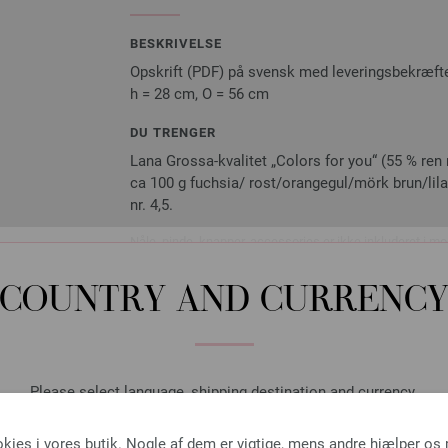
BESKRIVELSE
Opskrift (PDF) på svensk med leveringsbekræf
h = 28 cm, O = 56 cm
DU TRENGER
Lana Grossa-kvalitet „Colors for you“ (55 % ren n
ca 100 g fuchsia/ rost/orangegul/mörk brun/lila
nr. 4,5.
Nåle, pinde, knapper, accessories er ikke inkluderet i mo
mail eller i papirform!
COUNTRY AND CURRENC
Rundpind Aluminium Rain
Please select language, shipping destination and currency.
Rundpind aluminium Rainbow 
LANGUAGE
okies i vores butik. Nogle af dem er vigtige, mens andre hjælper os
4,62 €