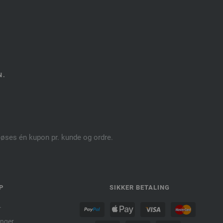
N.
dløses én kupon pr. kunde og ordre.
P
SIKKER BETALING
r
nger