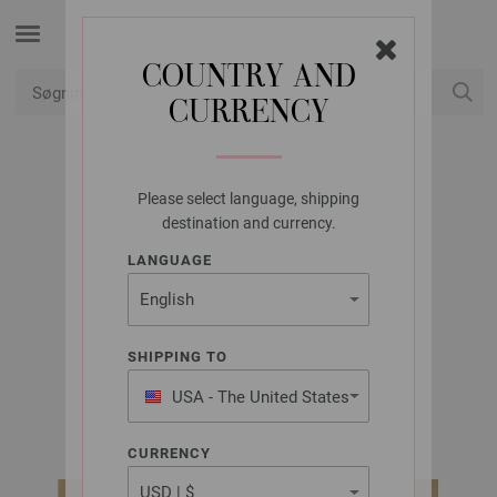
COUNTRY AND
CURRENCY
Min konto
Please select language, shipping
LANA GROSSA
destination and currency.
PAILLET-
LANGUAGE
HOVEDTØRKLÆDE
GLAMOUR
SHIPPING TO
USA - The United States
Nera No. 2 | Model 3
of America
CURRENCY