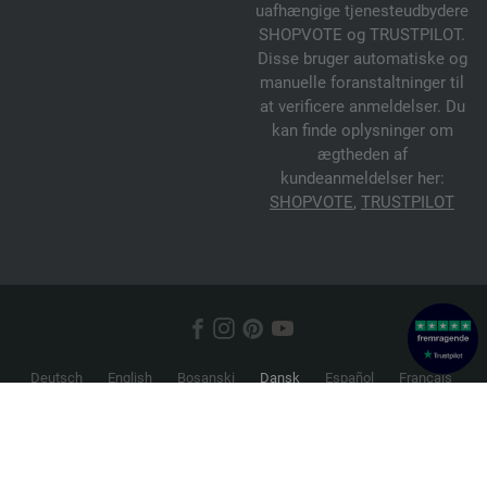
uafhængige tjenesteudbydere
SHOPVOTE og TRUSTPILOT.
Disse bruger automatiske og
manuelle foranstaltninger til
at verificere anmeldelser. Du
kan finde oplysninger om
ægtheden af
kundeanmeldelser her:
SHOPVOTE
,
TRUSTPILOT
Deutsch
English
Bosanski
Dansk
Español
Français
Hrvatski
Italiano
Nederlands
Norsk
Русский
Srpski
Suomi
Svenska
© 2026 FILATI eCommerce GmbH