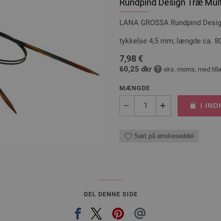
Rundpind Design Træ Mult
LANA GROSSA Rundpind Design 
tykkelse 4,5 mm; længde ca. 8
7,98 €
60,25 dkr
eks. moms, med till
MÆNGDE
I IN
Sæt på ønskeseddel
DEL DENNE SIDE