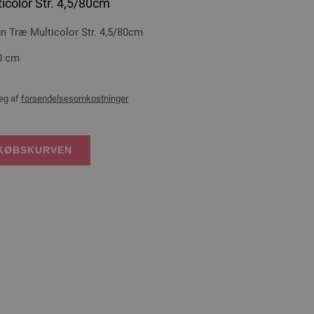
icolor Str. 4,5/80cm
Træ Multicolor Str. 4,5/80cm
0 cm
æg af
forsendelsesomkostninger
DKØBSKURVEN