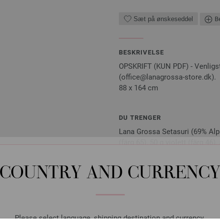
Sæt på ønskeseddel
Be
BESKRIVELSE
OPSKRIFT (KUN PDF) - Venligst 
(office@lanagrossa-store.dk).
88 x 164 cm
DU TRENGER
Lana Grossa Setasuri (69% Alpa
(färg 65), 50 g violett (färg 46)
(färg 51), 25 g ljusgul (färg 39)
COUNTRY AND CURRENC
Nåle, pinde, knapper, accessories er 
mail eller i papirform!
Please select language, shipping destination and currency.