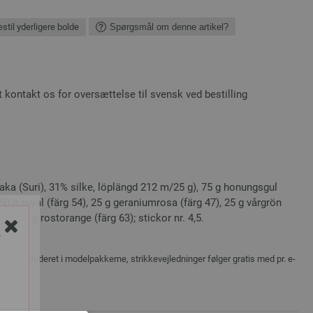
stil yderligere bolde
Spørgsmål om denne artikel?
kontakt os for oversættelse til svensk ved bestilling
ka (Suri), 31% silke, löplängd 212 m/25 g), 75 g honungsgul
, 50 g royal (färg 54), 25 g geraniumrosa (färg 47), 25 g vårgrön
 och 25 g rostorange (färg 63); stickor nr. 4,5.
Y
ikke inkluderet i modelpakkerne, strikkevejledninger følger gratis med pr. e-