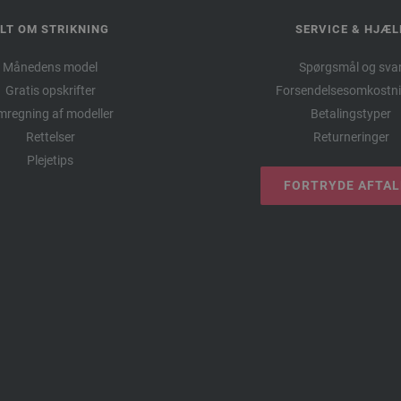
LT OM STRIKNING
SERVICE & HJÆL
Månedens model
Spørgsmål og sva
Gratis opskrifter
Forsendelsesomkostni
regning af modeller
Betalingstyper
Rettelser
Returneringer
Plejetips
FORTRYDE AFTA