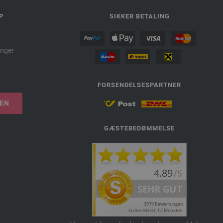
P
SIKKER BETALING
r
nger
FORSENDELSESPARTNER
LEN
GÆSTEBEDØMMELSE