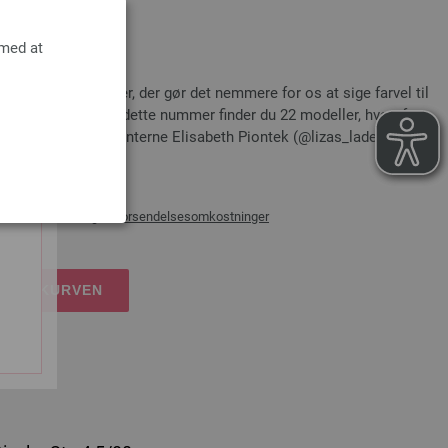
 med at
an Edition
choer og tørklæder, der gør det nemmere for os at sige farvel til
tterende farver? I dette nummer finder du 22 modeller, hvoraf
l dig af strikkeinfluenterne Elisabeth Piontek (@lizas_laden),
 moms, med tillæg af
forsendelsesomkostninger
DKØBSKURVEN