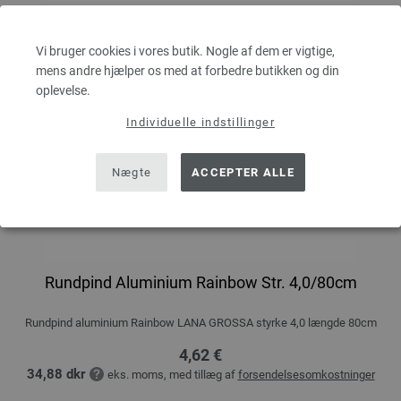
Vi bruger cookies i vores butik. Nogle af dem er vigtige,
mens andre hjælper os med at forbedre butikken og din
oplevelse.
Individuelle indstillinger
Nægte
ACCEPTER ALLE
Rundpind Aluminium Rainbow Str. 4,0/80cm
Rundpind aluminium Rainbow LANA GROSSA styrke 4,0 længde 80cm
4,62 €
34,88 dkr
eks. moms, med tillæg af
forsendelsesomkostninger