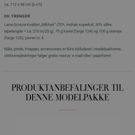
ca. 112 x 48 cm (b x h)
DU TRENGER
Lana Grossa-kvalitet „Silkhair“ (70% mohair superkid, 30% silke,
løpelengde = ca. 210 m/25 g), 75 g kanel (farge 124) og 100 g oransje
(farge 125); pinner nr. 4
Nåle, pinde, knapper, accessories er ikke inkluderet i modelpakkerne,
strikkevejledninger følger gratis med pr. e-mail eller i papirform!
PRODUKTANBEFALINGER TIL
DENNE MODELPAKKE