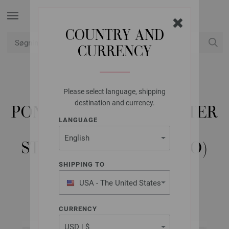
COUNTRY AND
CURRENCY
Min konto
Please select language, shipping
LANA GROSSA
destination and currency.
PONCHO I TIGERMØNSTER
LANGUAGE
SILKHAIR -
STRIKKEOPSKRIFT (NO)
SHIPPING TO
USA - The United States
FILATI Tücher & Co. No. 3 | Model 2
of America
CURRENCY