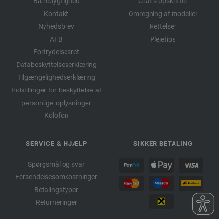
Bæredygtighed
Gratis opskrifter
Kontakt
Omregning af modeller
Nyhedsbrev
Rettelser
AFB
Plejetips
Fortrydelsesret
Databeskyttelseserklæring
Tilgængelighedserklæring
Indstillinger for beskyttelse af
personlige oplysninger
Kolofon
SERVICE & HJÆLP
SIKKER BETALING
Spørgsmål og svar
Forsendelsesomkostninger
Betalingstyper
Returneringer