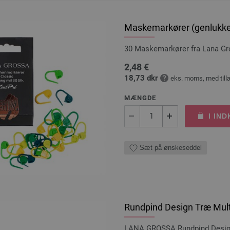
Maskemarkører (genlukke
30 Maskemarkører fra Lana G
2,48 €
18,73 dkr
eks. moms, med till
MÆNGDE
I IN
Sæt på ønskeseddel
Rundpind Design Træ Mult
LANA GROSSA Rundpind Design 