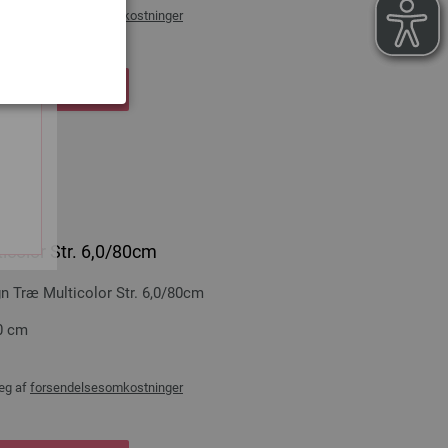
æg af
forsendelsesomkostninger
DKØBSKURVEN
icolor Str. 6,0/80cm
Træ Multicolor Str. 6,0/80cm
0 cm
æg af
forsendelsesomkostninger