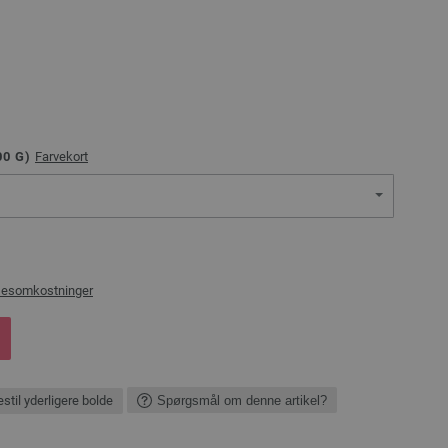
00
G)
Farvekort
sesomkostninger
stil yderligere bolde
Spørgsmål om denne artikel?