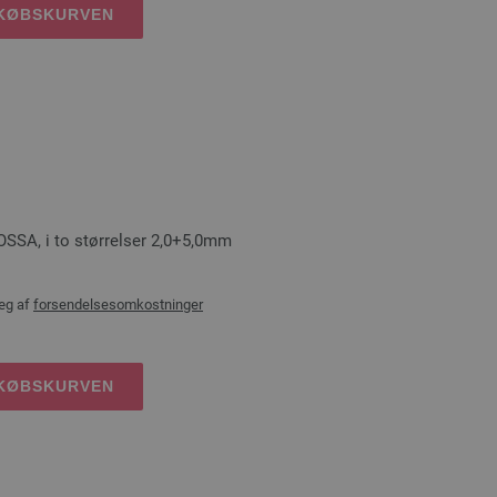
DKØBSKURVEN
SA, i to størrelser 2,0+5,0mm
æg af
forsendelsesomkostninger
DKØBSKURVEN