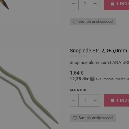
I IN
Sæt på ønskeseddel
Snopinde Str. 2,0+5,0mm
Snopinde aluminium LANA GROS
1,64 €
12,38 dkr
eks. moms, med till
MÆNGDE
I IN
Sæt på ønskeseddel