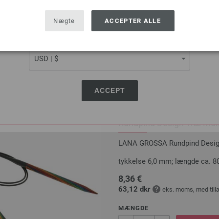
60,25 dkr
eks. moms, med till
USA - The United States of America
Nægte
ACCEPTER ALLE
MÆNGDE
CURRENCY
I IN
Sæt på ønskeseddel
ACCEPT
Rundpind Design Træ Mult
LANA GROSSA Rundpind Design 
tykkelse 6,0 mm; længde ca. 8
8,36 €
63,12 dkr
eks. moms, med till
MÆNGDE