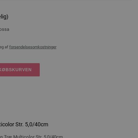
lig)
rossa
æg af
forsendelsesomkostninger
DKØBSKURVEN
icolor Str. 5,0/40cm
Træ Multicolor Str. 5,0/40cm