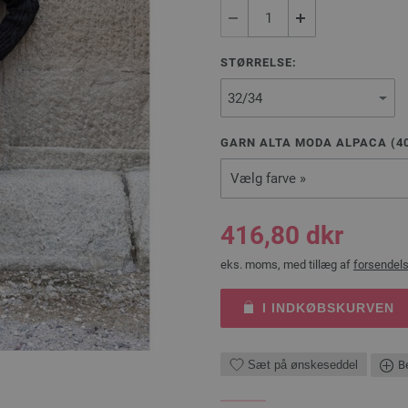
STØRRELSE:
GARN ALTA MODA ALPACA (
4
Vælg farve »
416,80 dkr
eks. moms, med tillæg af
forsendel
I INDKØBSKURVEN
Sæt på ønskeseddel
Be