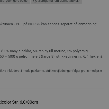
stil yderligere bolde
Spørgsmål om denne artikel?
fakturaen - PDF på NORSK kan sendes separat på anmodning:
(90% baby alpakka, 5% ren ny ull merino, 5% polyamid,
0 – 500) g petrol melert (farge 8); strikkepinner nr. 6, 1 heklenål
ikke inkluderet i modelpakkerne, strikkevejledninger følger gratis med pr. e-
icolor Str. 6,0/80cm