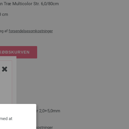
Træ Multicolor Str. 6,0/80cm
0 cm
æg af
forsendelsesomkostninger
DKØBSKURVEN
Y
SA, i to størrelser 2,0+5,0mm
 med at
æg af
forsendelsesomkostninger