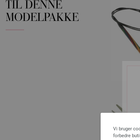
TIL DENNE
MODELPAKKE
Vi bruger co
forbedre but