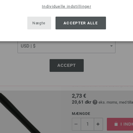
Individuelle indstillinger
MÆNGDE
SHIPPING TO
I IN
USA - The United States of America
Nægte
ACCEPTER ALLE
CURRENCY
Sæt på ønskeseddel
ACCEPT
Uld Hæklenål med Blødt Gr
Uld hæklenål med blødt greb
2,73 €
20,61 dkr
eks. moms, med till
MÆNGDE
I IN