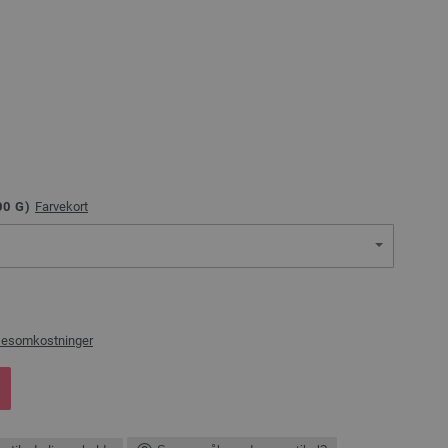
00
G)
Farvekort
sesomkostninger