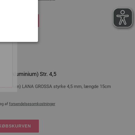
DKØBSKURVEN
eb (Aluminium) Str. 4,5
 (aluminium) LANA GROSSA styrke 4,5 mm, længde 15cm
æg af
forsendelsesomkostninger
DKØBSKURVEN