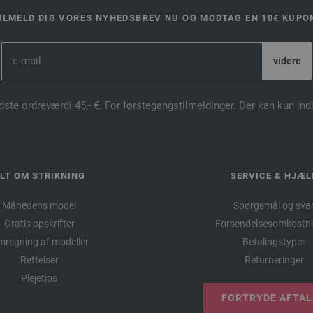
ILMELD DIG VORES NYHEDSBREV NU OG MODTAG EN 10€ KUPO
dste ordreværdi 45,- €. For førstegangstilmeldinger. Der kan kun in
LT OM STRIKNING
SERVICE & HJÆL
Månedens model
Spørgsmål og sva
Gratis opskrifter
Forsendelsesomkostni
regning af modeller
Betalingstyper
Rettelser
Returneringer
Plejetips
FORTRYDE AFTA