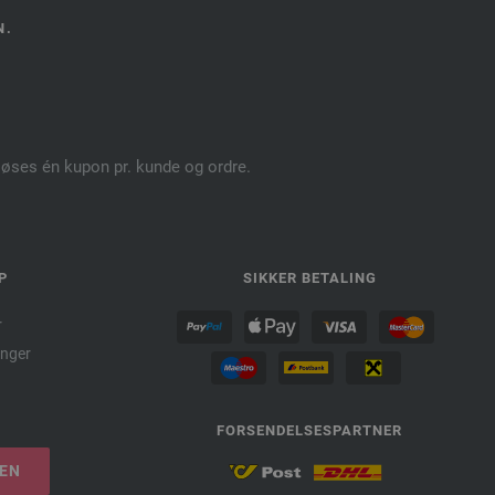
N.
dløses én kupon pr. kunde og ordre.
P
SIKKER BETALING
r
nger
FORSENDELSESPARTNER
LEN