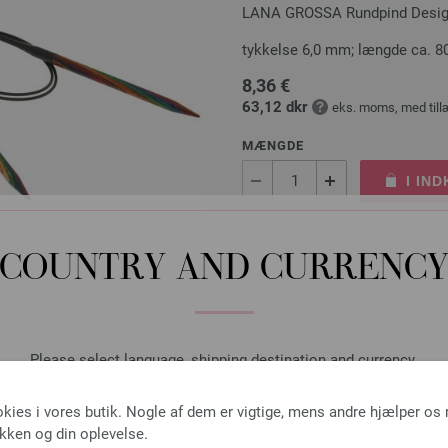
LANA GROSSA Rundpind Design 
tykkelse 6,0 mm; længde ca. 8
8,36 €
63,12 dkr
eks. moms, med till
MÆNGDE
I IN
Sæt på ønskeseddel
COUNTRY AND CURRENC
Snopinde Str. 2,0+5,0mm
Please select language, shipping destination and currency.
Snopinde aluminium LANA GROS
LANGUAGE
okies i vores butik. Nogle af dem er vigtige, mens andre hjælper os
1,64 €
ikken og din oplevelse.
12,38 dkr
eks. moms, med till