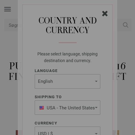
COUNTRY AND
CURRENCY
Min konto
Please select language, shipping
LANA GROSSA
destination and currency.
PULLOVER CASHMERE 16
LANGUAGE
FINE - STRIKKEOPSKRIFT
(NO)
SHIPPING TO
USA - The United States
FILATI Handstrick No. 73 (Home) | Model 19
of America
CURRENCY