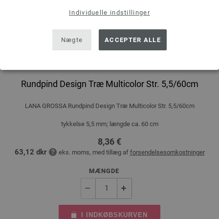
Individuelle indstillinger
Nægte
ACCEPTER ALLE
Rundpind Design Træ Multicolor Str. 5,5/60cm
LANA GROSSA Rundpind Design Træ Multicolor Str. 5,5/60cm
tykkelse 5,5 mm; længde ca. 60 cm
8,36 €
63,12 dkr
eks. moms, med tillæg af
forsendelsesomkostninger
MÆNGDE
I INDKØBSKURVEN