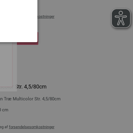
æg af
forsendelsesomkostninger
DKØBSKURVEN
icolor Str. 4,5/80cm
Træ Multicolor Str. 4,5/80cm
0 cm
æg af
forsendelsesomkostninger