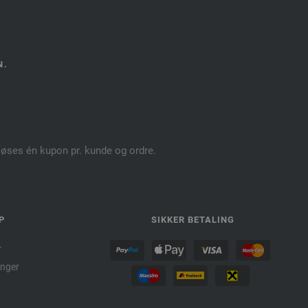
N.
dløses én kupon pr. kunde og ordre.
P
SIKKER BETALING
r
nger