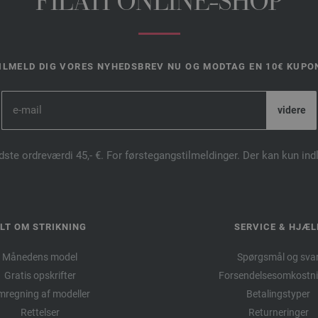
FILATI ONLINE-SHOP
ILMELD DIG VORES NYHEDSBREV NU OG MODTAG EN 10€ KUPO
dste ordreværdi 45,- €. For førstegangstilmeldinger. Der kan kun in
LT OM STRIKNING
SERVICE & HJÆL
Månedens model
Spørgsmål og sva
Gratis opskrifter
Forsendelsesomkostni
regning af modeller
Betalingstyper
Rettelser
Returneringer