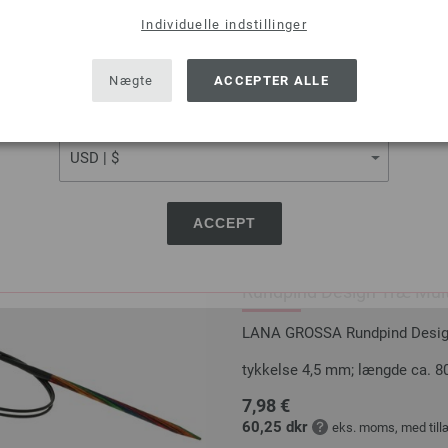
Individuelle indstillinger
7,98 €
SHIPPING TO
60,25 dkr
eks. moms, med till
USA - The United States of America
Nægte
ACCEPTER ALLE
MÆNGDE
CURRENCY
I IN
Sæt på ønskeseddel
ACCEPT
Rundpind Design Træ Mult
LANA GROSSA Rundpind Design 
tykkelse 4,5 mm; længde ca. 8
7,98 €
60,25 dkr
eks. moms, med till