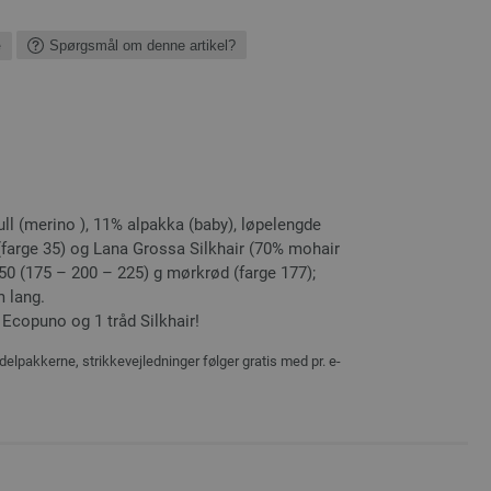
e
Spørgsmål om denne artikel?
l (merino ), 11% alpakka (baby), løpelengde
(farge 35) og Lana Grossa Silkhair (70% mohair
150 (175 – 200 – 225) g mørkrød (farge 177);
m lang.
 Ecopuno og 1 tråd Silkhair!
delpakkerne, strikkevejledninger følger gratis med pr. e-