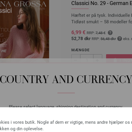
Classici No. 29 - German E
Hæftet er på tysk. Individuell
Tidløst smukt – 58 modeller f
6,99 €
RRP:
7,48 €
52,78 dkr
RRP:
56,48 dkr
eks.
MÆNGDE
I IN
COUNTRY AND CURRENC
Sæt på ønskeseddel
Please select language, shipping destination and currency.
Rundpind Design Træ Mult
LANGUAGE
LANA GROSSA Rundpind Design 
okies i vores butik. Nogle af dem er vigtige, mens andre hjælper os
ikken og din oplevelse.
tykkelse 4,5 mm; længde ca. 4