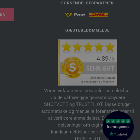
FORSENDELSESPARTNER
LEN
GÆSTEBEDØMMELSE
Vores virksomhed indsamler anmeldelser
via de uafhængige tjenesteudbydere
SHOPVOTE og TRUSTPILOT. Disse bruger
automatiske og manuelle foranstaltninger til
at verificere anmeldelser. Du kan finde
oplysninger om ægtheden af
kundeanmeldelser her:
SHOPVOTE
,
TRUSTPILOT