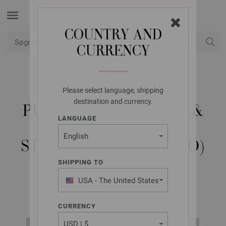
COUNTRY AND
CURRENCY
Min konto
Please select language, shipping
LANA GROSSA
destination and currency.
PULLOVER ELASTICO &
LANGUAGE
SILKHAIR -
STRIKKEOPSKRIFT (NO)
SHIPPING TO
USA - The United States
Classici No. 28 | Model 35
of America
CURRENCY