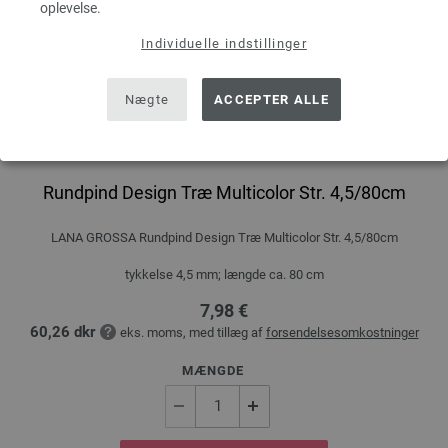
oplevelse.
Individuelle indstillinger
Nægte
ACCEPTER ALLE
Rundpind Design Træ Multicolor Str. 4,5/80cm
LANA GROSSA Rundpind Design Træ Multicolor Str. 4,5/80cm
tykkelse 4,5 mm; længde ca. 80 cm
7,98 €
60,26 dkr
eks. moms, med tillæg af
forsendelsesomkostninger
MÆNGDE