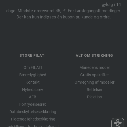
gyldig i 14
dage. Mindste ordreværdi 45,- €. For førstegangstilmeldinger.
Der kan kun indløses én kupon pr. kunde og ordre.
STORE FILATI
ALT OM STRIKNING
Om FILATI
Månedens model
Bæredygtighed
Gratis opskrifter
Kontakt
Omregning af modeller
Nyhedsbrev
Rettelser
AFB
Plejetips
Fortrydelsesret
Databeskyttelseserklæring
Tilgængelighedserklæring
Indstillinger for beskyttelse af