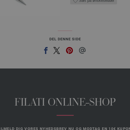
Sæt på ønskeseddel
DEL DENNE SIDE
FILATI ONLINE-SHOP
ILMELD DIG VORES NYHEDSBREV NU OG MODTAG EN 10€ KUPO