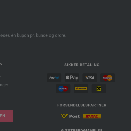
dløses én kupon pr. kunde og ordre.
P
SIKKER BETALING
r
nger
FORSENDELSESPARTNER
LEN
GÆSTEBEDØMMELSE