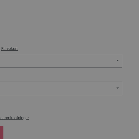
)
Farvekort
sesomkostninger