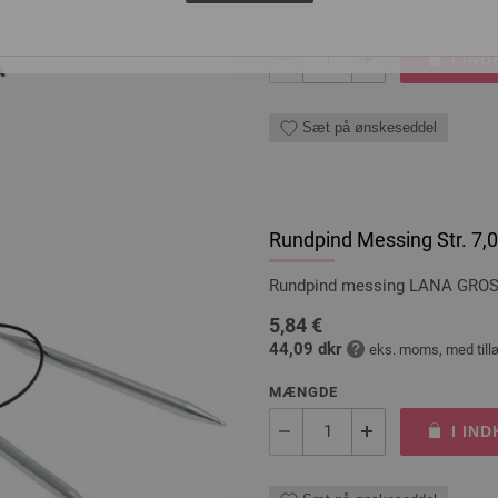
MÆNGDE
I IN
Sæt på ønskeseddel
Rundpind Messing Str. 7
Rundpind messing LANA GROSS
5,84 €
44,09 dkr
eks. moms, med till
MÆNGDE
I IN