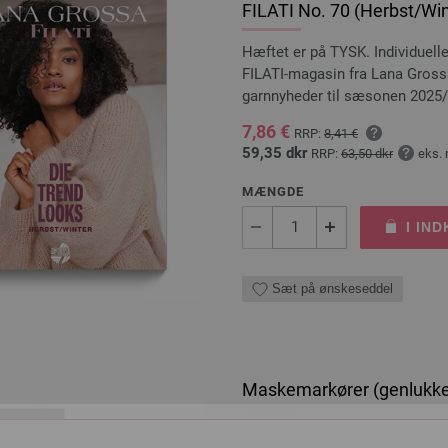
FILATI No. 70 (Herbst/Win
Hæftet er på TYSK. Individuell
FILATI-magasin fra Lana Grossa
garnnyheder til sæsonen 2025/
7,86 €
RRP:
8,41 €
59,35 dkr
RRP:
63,50 dkr
eks.
MÆNGDE
I IN
Sæt på ønskeseddel
Maskemarkører (genlukke
30 Maskemarkører fra Lana G