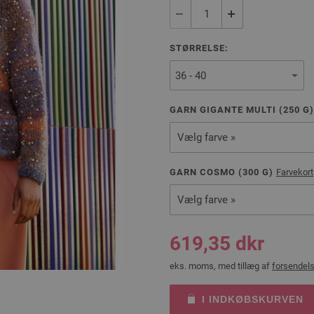
STØRRELSE:
GARN GIGANTE MULTI (
250
G
Vælg farve »
GARN COSMO (
300
G)
Farvekort
Vælg farve »
619,35 dkr
eks. moms, med tillæg af
forsendel
I INDKØBSKURVEN