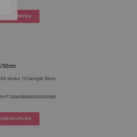
DKØBSKURVEN
,0/50cm
A styrke 7,0 længde 50cm
æg af
forsendelsesomkostninger
DKØBSKURVEN