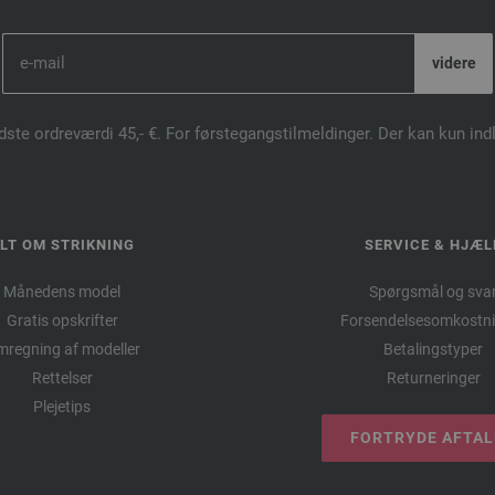
dste ordreværdi 45,- €. For førstegangstilmeldinger. Der kan kun in
LT OM STRIKNING
SERVICE & HJÆL
Månedens model
Spørgsmål og sva
Gratis opskrifter
Forsendelsesomkostni
regning af modeller
Betalingstyper
Rettelser
Returneringer
Plejetips
FORTRYDE AFTA