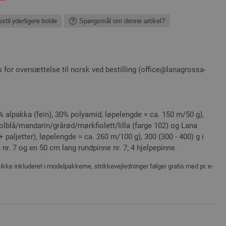
stil yderligere bolde
Spørgsmål om denne artikel?
 for oversættelse til norsk ved bestilling (office@lanagrossa-
 alpakka (fein), 30% polyamid, løpelengde = ca. 150 m/50 g),
rolblå/mandarin/grårød/mørkfiolett/lilla (farge 102) og Lana
aljetter), løpelengde = ca. 260 m/100 g), 300 (300 - 400) g i
 nr. 7 og en 50 cm lang rundpinne nr. 7; 4 hjelpepinne.
ikke inkluderet i modelpakkerne, strikkevejledninger følger gratis med pr. e-