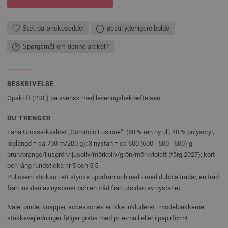
Sæt på ønskeseddel
Bestil yderligere bolde
Spørgsmål om denne artikel?
BESKRIVELSE
Opskrift (PDF) på svensk med leveringsbekræftelsen
DU TRENGER
Lana Grossa-kvalitet „Gomitolo Fusione“: (60 % ren ny ull, 40 % polyacryl,
löplängd = ca 700 m/200 g): 3 nystan = ca 600 (600 - 600 - 600) g
brun/orange/ljusgrön/ljusoliv/mörkoliv/grön/mörkviolett (färg 2027); kort
och lång rundsticka nr 5 och 5,5.
Pullovern stickas i ett stycke uppifrån och ned - med dubbla trådar, en tråd
från insidan av nystanet och en tråd från utsidan av nystanet.
Nåle, pinde, knapper, accessories er ikke inkluderet i modelpakkerne,
strikkevejledninger følger gratis med pr. e-mail eller i papirform!