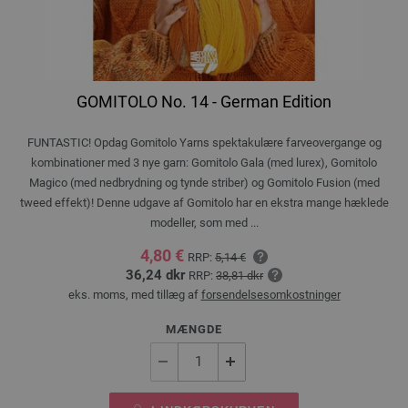
GOMITOLO No. 14 - German Edition
FUNTASTIC! Opdag Gomitolo Yarns spektakulære farveovergange og
kombinationer med 3 nye garn: Gomitolo Gala (med lurex), Gomitolo
Magico (med nedbrydning og tynde striber) og Gomitolo Fusion (med
tweed effekt)! Denne udgave af Gomitolo har en ekstra mange hæklede
modeller, som med ...
4,80 €
RRP:
5,14 €
36,24 dkr
RRP:
38,81 dkr
eks. moms, med tillæg af
forsendelsesomkostninger
MÆNGDE