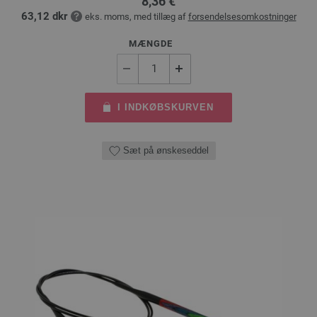
8,36 €
63,12 dkr
eks. moms, med tillæg af
forsendelsesomkostninger
MÆNGDE
I INDKØBSKURVEN
Sæt på ønskeseddel