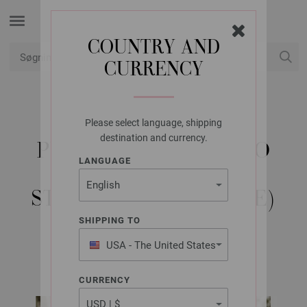
COUNTRY AND
CURRENCY
Min konto
Please select language, shipping
LANA GROSSA
destination and currency.
PULLOVER GOMITOLO
LANGUAGE
FUSIONE -
STRIKKEOPSKRIFT (SE)
SHIPPING TO
USA - The United States
GOMITOLO No. 14 | Model 13
of America
CURRENCY