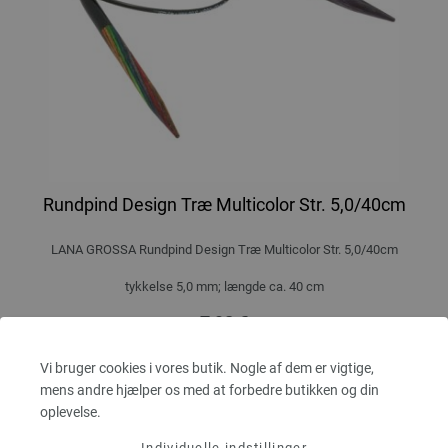
Rundpind Design Træ Multicolor Str. 5,0/40cm
LANA GROSSA Rundpind Design Træ Multicolor Str. 5,0/40cm
tykkelse 5,0 mm; længde ca. 40 cm
7,98 €
60,25 dkr
eks. moms, med tillæg af
forsendelsesomkostninger
Vi bruger cookies i vores butik. Nogle af dem er vigtige,
MÆNGDE
mens andre hjælper os med at forbedre butikken og din
oplevelse.
Individuelle indstillinger