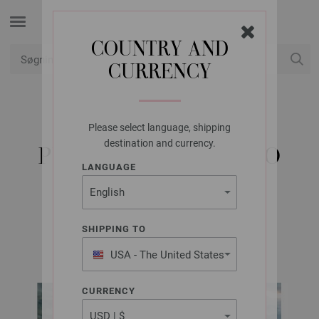
COUNTRY AND
CURRENCY
Min konto
Please select language, shipping
LANA GROSSA
destination and currency.
PULLOVER GOMITOLO
LANGUAGE
GALA
SHIPPING TO
GOMITOLO No. 16 | Model 5
USA - The United States
of America
CURRENCY