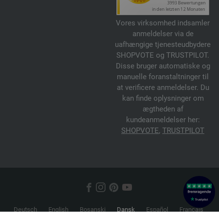
Vores virksomhed indsamler
anmeldelser via de
uafhængige tjenesteudbydere
SHOPVOTE og TRUSTPILOT.
Disse bruger automatiske og
manuelle foranstaltninger til
at verificere anmeldelser. Du
kan finde oplysninger om
ægtheden af
kundeanmeldelser her:
SHOPVOTE
,
TRUSTPILOT
Deutsch
English
Bosanski
Dansk
Español
Français