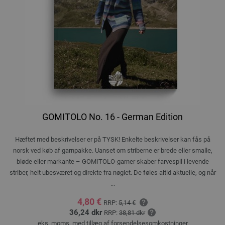
GOMITOLO No. 16 - German Edition
Hæftet med beskrivelser er på TYSK! Enkelte beskrivelser kan fås på
norsk ved køb af garnpakke. Uanset om striberne er brede eller smalle,
bløde eller markante – GOMITOLO-garner skaber farvespil i levende
striber, helt ubesværet og direkte fra nøglet. De føles altid aktuelle, og når
...
4,80 €
RRP:
5,14 €
36,24 dkr
RRP:
38,81 dkr
eks. moms, med tillæg af
forsendelsesomkostninger