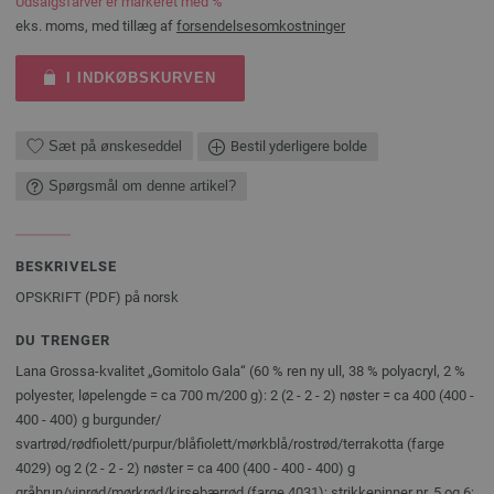
Udsalgsfarver er markeret med %
eks. moms, med tillæg af
forsendelsesomkostninger
I INDKØBSKURVEN
Sæt på ønskeseddel
Bestil yderligere bolde
Spørgsmål om denne artikel?
BESKRIVELSE
OPSKRIFT (PDF) på norsk
DU TRENGER
Lana Grossa-kvalitet „Gomitolo Gala“ (60 % ren ny ull, 38 % polyacryl, 2 %
polyester, løpelengde = ca 700 m/200 g): 2 (2 - 2 - 2) nøster = ca 400 (400 -
400 - 400) g burgunder/
svartrød/rødfiolett/purpur/blåfiolett/mørkblå/rostrød/terrakotta (farge
4029) og 2 (2 - 2 - 2) nøster = ca 400 (400 - 400 - 400) g
gråbrun/vinrød/mørkrød/kirsebærrød (farge 4031); strikkepinner nr. 5 og 6;