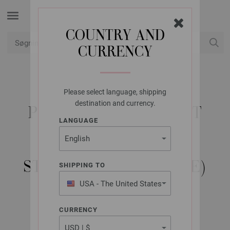
COUNTRY AND
CURRENCY
Min konto
Please select language, shipping
LANA GROSSA
destination and currency.
PULLOVER LANDLUST
LANGUAGE
SOFT TWEED 180 &
SILKHAIR -
STRIKKEOPSKRIFT (SE)
SHIPPING TO
USA - The United States
of America
Classici No. 25 | Model 4
CURRENCY