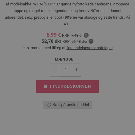
af modelpakke! WHAT’S UP? 37 gange nyfortolkede cardigans, croppede
toppe og meget mere. Legendarisk og trendy: 90'er-stile. Uanset
udseendet, sexy, preppy eller cool - 90'erne var alsidige og satte trends. På
48 ...
6,99 €
RRP:
7,48 €
52,78 dkr
RRP:
56,48 dkr
eks. moms, med tillæg af
forsendelsesomkostninger
MÆNGDE
I INDKØBSKURVEN
Sæt på ønskeseddel