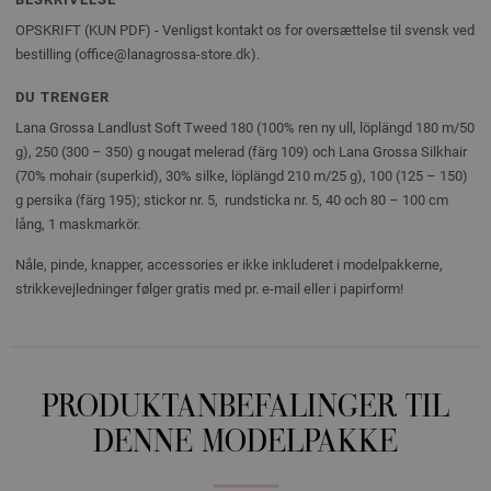
OPSKRIFT (KUN PDF) - Venligst kontakt os for oversættelse til svensk ved
bestilling (office@lanagrossa-store.dk).
DU TRENGER
Lana Grossa Landlust Soft Tweed 180 (100% ren ny ull, löplängd 180 m/50
g), 250 (300 – 350) g nougat melerad (färg 109) och Lana Grossa Silkhair
(70% mohair (superkid), 30% silke, löplängd 210 m/25 g), 100 (125 – 150)
g persika (färg 195); stickor nr. 5, rundsticka nr. 5, 40 och 80 – 100 cm
lång, 1 maskmarkör.
Nåle, pinde, knapper, accessories er ikke inkluderet i modelpakkerne,
strikkevejledninger følger gratis med pr. e-mail eller i papirform!
PRODUKTANBEFALINGER TIL
DENNE MODELPAKKE