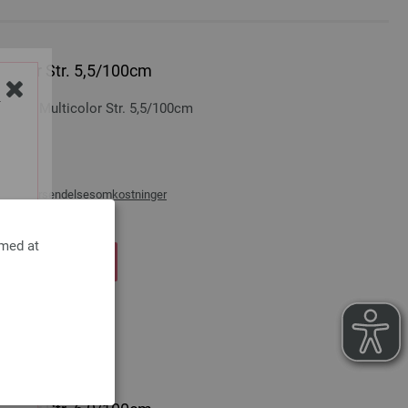
icolor Str. 5,5/100cm
Træ Multicolor Str. 5,5/100cm
Y
100 cm
æg af
forsendelsesomkostninger
 med at
DKØBSKURVEN