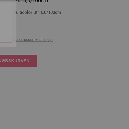
icolor Str. 6,0/100cm
Træ Multicolor Str. 6,0/100cm
100 cm
æg af
forsendelsesomkostninger
DKØBSKURVEN