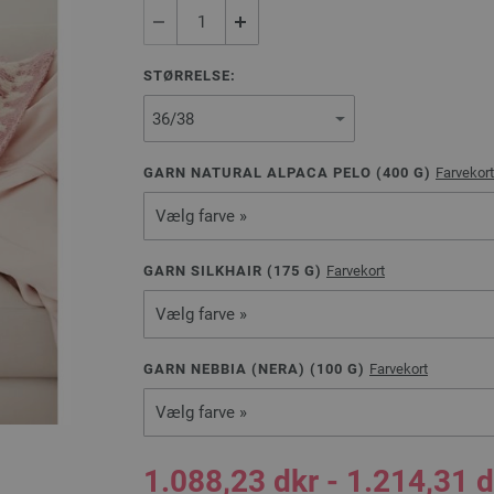
STØRRELSE:
GARN NATURAL ALPACA PELO (
400
G)
Farvekort
Vælg farve »
GARN SILKHAIR (
175
G)
Farvekort
Vælg farve »
GARN NEBBIA (NERA) (
100
G)
Farvekort
Vælg farve »
1.088,23 dkr - 1.214,31 d