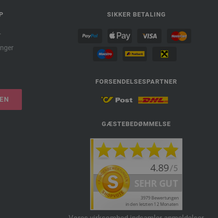
P
SIKKER BETALING
r
nger
FORSENDELSESPARTNER
LEN
GÆSTEBEDØMMELSE
Vores virksomhed indsamler anmeldelser