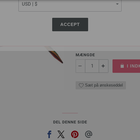
Rundpind Design Træ Mult
LANA GROSSA Rundpind Design 
ACCEPT
tykkelse 6,0 mm; længde ca. 
8,36 €
63,12 dkr
eks. moms, med till
MÆNGDE
I IN
Sæt på ønskeseddel
DEL DENNE SIDE