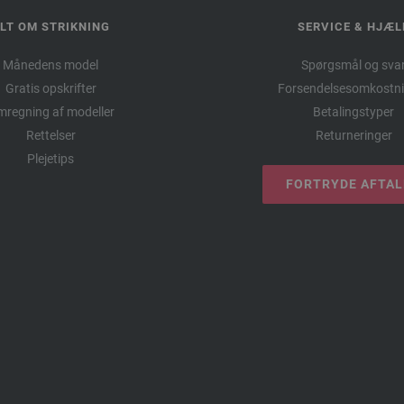
LT OM STRIKNING
SERVICE & HJÆL
Månedens model
Spørgsmål og sva
Gratis opskrifter
Forsendelsesomkostni
regning af modeller
Betalingstyper
Rettelser
Returneringer
Plejetips
FORTRYDE AFTA