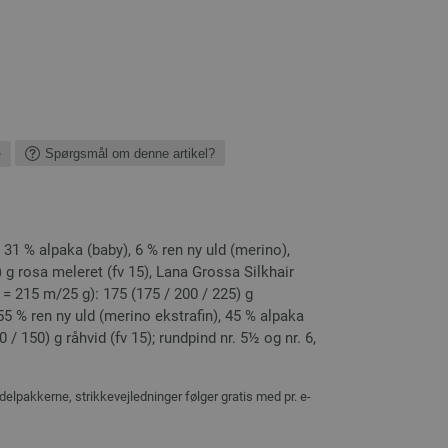
e
Spørgsmål om denne artikel?
1 % alpaka (baby), 6 % ren ny uld (merino),
 g rosa meleret (fv 15), Lana Grossa Silkhair
 = 215 m/25 g): 175 (175 / 200 / 225) g
5 % ren ny uld (merino ekstrafin), 45 % alpaka
/ 150) g råhvid (fv 15); rundpind nr. 5½ og nr. 6,
delpakkerne, strikkevejledninger følger gratis med pr. e-