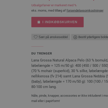
Udsalgsfarver er markeret med %
eks. moms, med tillæg af
forsendelsesomkostninger
I INDKØBSKURVEN
Sæt på ønskeseddel
Bestil yderligere bold
DU TRENGER
Lana Grossa Natural Alpaca Pelo (63 % bomuld, 3
løbelængde = 125 m/50 g): 400 (450 / 500 / 550)
(70 % mohair (superkid), 30 % silke, løbelængde
nellikerosa (fv 214) samt Lana Grossa Nebbia (5
(baby), løbelængde = 170 m/50 g): 100 (100 / 150 
80-100 cm lang.
Nåle, pinde, knapper, accessories er ikke inkluderet i mo
mail eller i papirform!