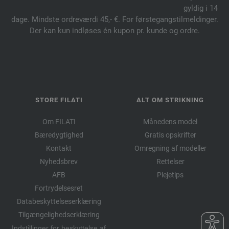
gyldig i 14
dage. Mindste ordreværdi 45,- €. For førstegangstilmeldinger.
Der kan kun indløses én kupon pr. kunde og ordre.
STORE FILATI
ALT OM STRIKNING
Om FILATI
Månedens model
Bæredygtighed
Gratis opskrifter
Kontakt
Omregning af modeller
Nyhedsbrev
Rettelser
AFB
Plejetips
Fortrydelsesret
Databeskyttelseserklæring
Tilgængelighedserklæring
Indstillinger for beskyttelse af