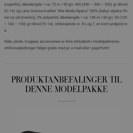
(superfin), løbelængde = ca. 75 m / 50 gr): 400 (450 – 500 – 550) gr råhvid
(fv 16) og Lana Grossa-kvalitet “Alta Moda Alpaca” (90% (baby) alpaka 5%
ren ny uld (merino), 5% polyamid, løbelængde = ca. 140 m / 50 gr): 50 (100
– 100 – 100) gr råhvid (fv 14), strikkepinde nr. 5½ og 7, en kort rundpind nr.
6.
Nåle, pinde, knapper, accessories er ikke inkluderet i modelpakkerne,
strikkevejledninger følger gratis med pr. e-mail eller i papirform!
PRODUKTANBEFALINGER TIL
DENNE MODELPAKKE