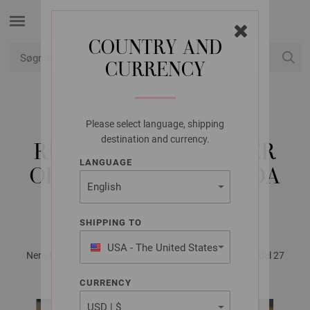
COUNTRY AND
CURRENCY
Min konto
Please select language, shipping
LANA GROSSA
destination and currency.
RULLEKRAVESWEATER
LANGUAGE
ORSETTO & ALTA MODA
ALPACA
SHIPPING TO
USA - The United States
Nera No. 1 - Magasin (DE) + Strikkeopskrifter (DK) | Model 27
of America
CURRENCY