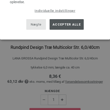
oplevelse.
Individuelle indstillinger
Nægte
ACCEPTER ALLE
Rundpind Design Træ Multicolor Str. 6,0/40cm
LANA GROSSA Rundpind Design Træ Multicolor Str. 6,0/40cm
tykkelse 6,0 mm; længde ca. 40 cm
8,36 €
63,12 dkr
eks. moms, med tillæg af
forsendelsesomkostninger
MÆNGDE