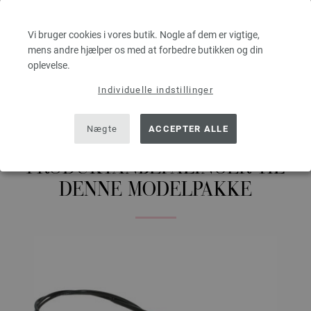
ca. 160 m / 50 g • 100 g mørkblå (farve 7366) • 100 g mørkbrun (farve
7384) • 100 g sandbeige (farve 7382) • 100 g grøngrå (farve 7368) • 100 g
Vi bruger cookies i vores butik. Nogle af dem er vigtige,
antracit (farve 7370) • 100 g rådyrsbrun (farve 7383)
mens andre hjælper os med at forbedre butikken og din
• Strikkepinde nr. 3,5
oplevelse.
Nåle, pinde, knapper, accessories er ikke inkluderet i modelpakkerne,
Individuelle indstillinger
strikkevejledninger følger gratis med pr. e-mail eller i papirform!
Nægte
ACCEPTER ALLE
PRODUKTANBEFALINGER TIL
DENNE MODELPAKKE