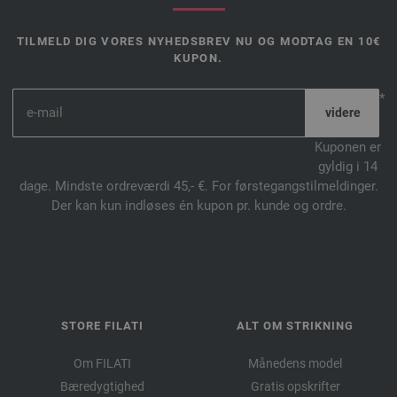
TILMELD DIG VORES NYHEDSBREV NU OG MODTAG EN 10€
KUPON.
*
Kuponen er
gyldig i 14
dage. Mindste ordreværdi 45,- €. For førstegangstilmeldinger.
Der kan kun indløses én kupon pr. kunde og ordre.
STORE FILATI
ALT OM STRIKNING
Om FILATI
Månedens model
Bæredygtighed
Gratis opskrifter