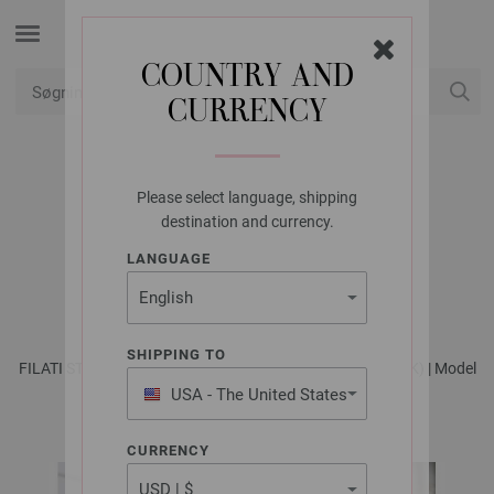
COUNTRY AND
CURRENCY
Min konto
Please select language, shipping
FILATI STUDIO
destination and currency.
SCARF COOL WOOL
LANGUAGE
VINTAGE
SHIPPING TO
FILATI STUDIO No. 3 - Magasin (DE) + Strikkeopskrifter (DK) | Model
20
USA - The United States
of America
CURRENCY