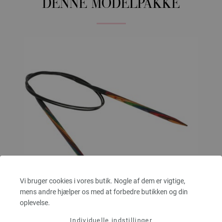
DENNE MODELPAKKE
Vi bruger cookies i vores butik. Nogle af dem er vigtige,
mens andre hjælper os med at forbedre butikken og din
oplevelse.
Rundpind Design Træ Multicolor Str. 5,0/80cm
Individuelle indstillinger