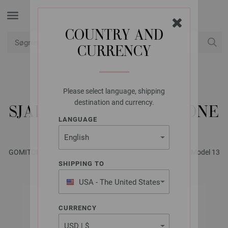
COUNTRY AND
CURRENCY
Min konto
Please select language, shipping
LANA GROSSA
destination and currency.
SJAL GOMITOLO VERSIONE
LANGUAGE
GOMITOLO No. 6 - Magasin (DE) + Strikkeopskrifter (DK) | Model 13
SHIPPING TO
USA - The United States
of America
CURRENCY