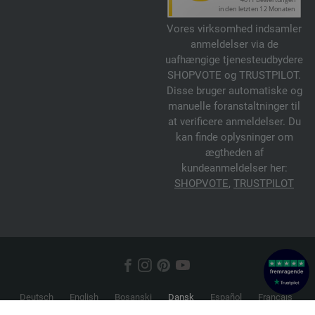
Vores virksomhed indsamler
anmeldelser via de
uafhængige tjenesteudbydere
SHOPVOTE og TRUSTPILOT.
Disse bruger automatiske og
manuelle foranstaltninger til
at verificere anmeldelser. Du
kan finde oplysninger om
ægtheden af
kundeanmeldelser her:
SHOPVOTE
,
TRUSTPILOT
Deutsch
English
Bosanski
Dansk
Español
Français