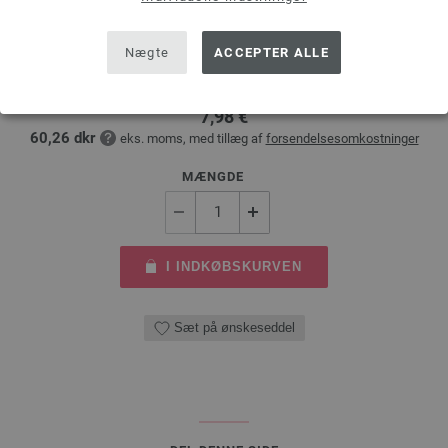
LANA GROSSA Rundpind Design Træ Multicolor Str. 5,0/80cm
Nægte
ACCEPTER ALLE
tykkelse 5,0 mm; længde ca. 80 cm
7,98 €
60,26 dkr
eks. moms, med tillæg af
forsendelsesomkostninger
MÆNGDE
I INDKØBSKURVEN
Sæt på ønskeseddel