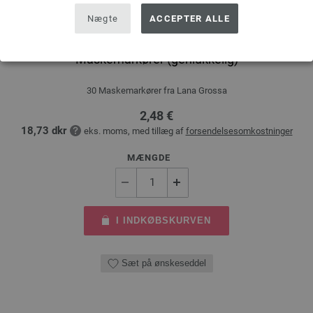
Nægte
ACCEPTER ALLE
Maskemarkører (genlukkelig)
30 Maskemarkører fra Lana Grossa
2,48 €
18,73 dkr
eks. moms, med tillæg af
forsendelsesomkostninger
MÆNGDE
I INDKØBSKURVEN
Sæt på ønskeseddel