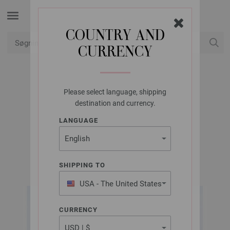
COUNTRY AND
CURRENCY
Min konto
Please select language, shipping
LANA GROSSA
destination and currency.
SJAL SILKHAIR
LANGUAGE
Tücher & Co. No. 10 | Model 16
SHIPPING TO
USA - The United States
of America
CURRENCY