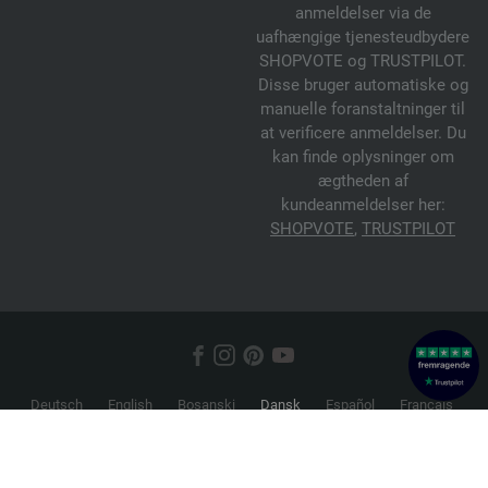
anmeldelser via de
uafhængige tjenesteudbydere
SHOPVOTE og TRUSTPILOT.
Disse bruger automatiske og
manuelle foranstaltninger til
at verificere anmeldelser. Du
kan finde oplysninger om
ægtheden af
kundeanmeldelser her:
SHOPVOTE
,
TRUSTPILOT
Deutsch
English
Bosanski
Dansk
Español
Français
Hrvatski
Italiano
Nederlands
Norsk
Русский
Srpski
Suomi
Svenska