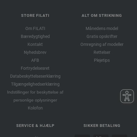
STORE FILATI
ALT OM STRIKNING
Om FILATI
Månedens model
Bæredygtighed
Gratis opskrifter
Kontakt
Omregning af modeller
Nyhedsbrev
Rettelser
AFB
Plejetips
Fortrydelsesret
Databeskyttelseserklæring
Tilgængelighedserklæring
Indstillinger for beskyttelse af
personlige oplysninger
Kolofon
SERVICE & HJÆLP
SIKKER BETALING