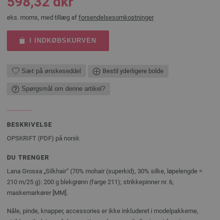
598,32 dkr
eks. moms, med tillæg af
forsendelsesomkostninger
I INDKØBSKURVEN
Sæt på ønskeseddel
Bestil yderligere bolde
Spørgsmål om denne artikel?
BESKRIVELSE
OPSKRIFT (PDF) på norsk
DU TRENGER
Lana Grossa „Silkhair“ (70% mohair (superkid), 30% silke, løpelengde =
210 m/25 g): 200 g blekgrønn (farge 211); strikkepinner nr. 6,
maskemarkører [MM].
Nåle, pinde, knapper, accessories er ikke inkluderet i modelpakkerne,