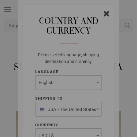
COUNTRY AND
CURRENCY
Min konto
Please select language, shipping
LANA GROSSA
destination and currency.
SLIPOVER BASTA MISTA
LANGUAGE
LOOKBOOK No. 19 | Model 37
SHIPPING TO
USA - The United States
of America
CURRENCY