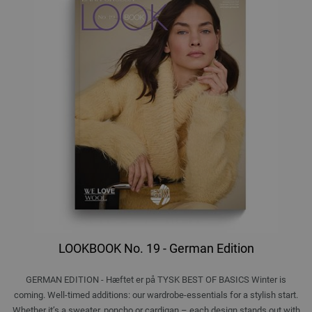
LOOKBOOK No. 19 - German Edition
GERMAN EDITION - Hæftet er på TYSK BEST OF BASICS Winter is
coming. Well-timed additions: our wardrobe-essentials for a stylish start.
Whether it’s a sweater, poncho or cardigan – each design stands out with