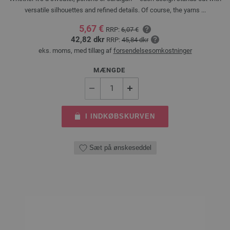
versatile silhouettes and refined details. Of course, the yarns ...
5,67 €
RRP:
6,07 €
42,82 dkr
RRP:
45,84 dkr
eks. moms, med tillæg af
forsendelsesomkostninger
MÆNGDE
I INDKØBSKURVEN
Sæt på ønskeseddel