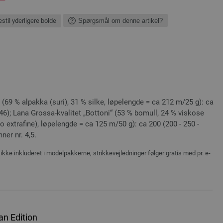
stil yderligere bolde
Spørgsmål om denne artikel?
 (69 % alpakka (suri), 31 % silke, løpelengde = ca 212 m/25 g): ca
ge 46); Lana Grossa-kvalitet „Bottoni“ (53 % bomull, 24 % viskose
no extrafine), løpelengde = ca 125 m/50 g): ca 200 (200 - 250 -
nner nr. 4,5.
ikke inkluderet i modelpakkerne, strikkevejledninger følger gratis med pr. e-
n Edition