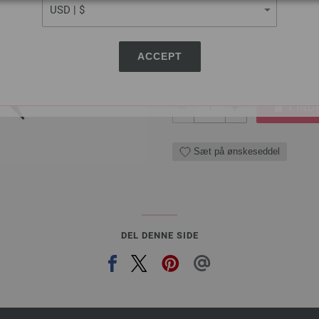
tykkelse 4,5 mm; længde ca. 8
7,98 €
60,25 dkr
eks. moms, med till
ACCEPT
MÆNGDE
I IN
Sæt på ønskeseddel
DEL DENNE SIDE