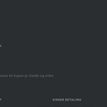
N.
dløses én kupon pr. kunde og ordre.
P
SIKKER BETALING