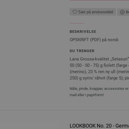
Sæt på ønskeseddel
Be
BESKRIVELSE
OPSKRIFT (PDF) på norsk
DU TRENGER
Lana Grossa-kvalitet „Setasuri“
50 (50 - 50 - 75) g fiolett (far
(merino), 23 % ren ny ull (meri
250) g syrin/ råhvit (farge 5); pi
Nåle, pinde, knapper, accessories er 
mail eller i papirform!
LOOKBOOK No. 20 - Germa