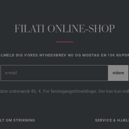
FILATI ONLINE-SHOP
ILMELD DIG VORES NYHEDSBREV NU OG MODTAG EN 10€ KUPO
dste ordreværdi 45,- €. For førstegangstilmeldinger. Der kan kun in
LT OM STRIKNING
SERVICE & HJÆL