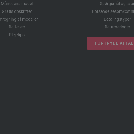
Månedens model
Spørgsmål og sva
Gratis opskrifter
Forsendelsesomkostni
regning af modeller
Betalingstyper
Rettelser
Returneringer
Plejetips
FORTRYDE AFTA