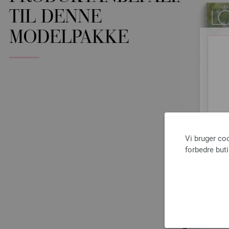
TIL DENNE
MODELPAKKE
Vi bruger co
forbedre but