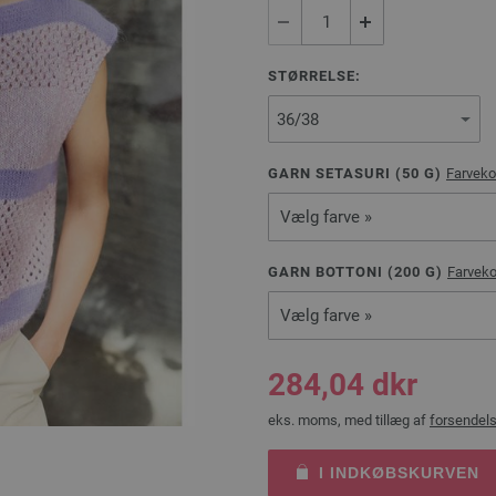
STØRRELSE:
GARN SETASURI (
50
G)
Farveko
Vælg farve »
GARN BOTTONI (
200
G)
Farveko
Vælg farve »
284,04 dkr
eks. moms, med tillæg af
forsendel
I INDKØBSKURVEN