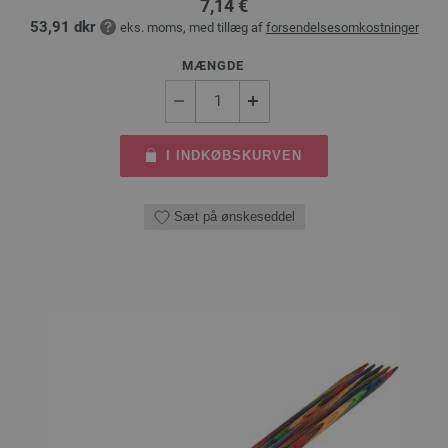
7,14 €
53,91 dkr
eks. moms, med tillæg af
forsendelsesomkostninger
MÆNGDE
I INDKØBSKURVEN
Sæt på ønskeseddel