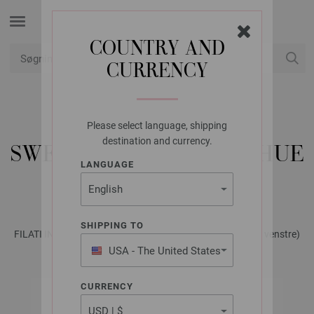
COUNTRY AND
CURRENCY
Min konto
Please select language, shipping
LANA GROSSA
destination and currency.
SWEATER, BUKSER OG HUE
LANGUAGE
COOL WOOL BABY
SHIPPING TO
FILATI INFANTI Udgave 10 (DK) | Model 15, 16 & 17 (Baby venstre)
USA - The United States
of America
CURRENCY