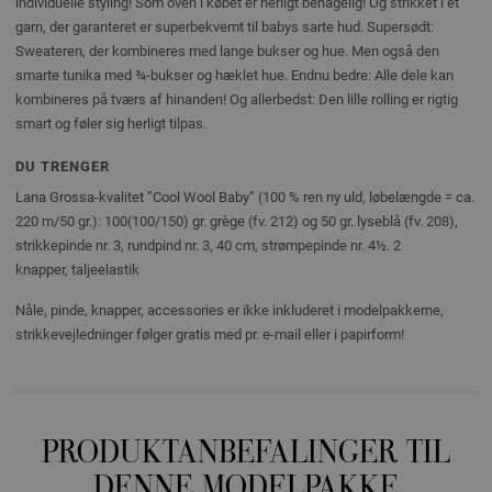
individuelle styling! Som oven i købet er herligt behagelig! Og strikket i et
garn, der garanteret er superbekvemt til babys sarte hud. Supersødt:
Sweateren, der kombineres med lange bukser og hue. Men også den
smarte tunika med ¾-bukser og hæklet hue. Endnu bedre: Alle dele kan
kombineres på tværs af hinanden! Og allerbedst: Den lille rolling er rigtig
smart og føler sig herligt tilpas.
DU TRENGER
Lana Grossa-kvalitet ”Cool Wool Baby” (100 % ren ny uld, løbelængde = ca.
220 m/50 gr.): 100(100/150) gr. grège (fv. 212) og 50 gr. lyseblå (fv. 208),
strikkepinde nr. 3, rundpind nr. 3, 40 cm, strømpepinde nr. 4½. 2
knapper, taljeelastik
Nåle, pinde, knapper, accessories er ikke inkluderet i modelpakkerne,
strikkevejledninger følger gratis med pr. e-mail eller i papirform!
PRODUKTANBEFALINGER TIL
DENNE MODELPAKKE