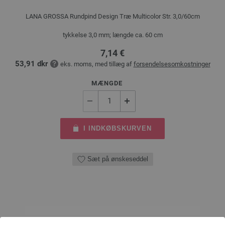
LANA GROSSA Rundpind Design Træ Multicolor Str. 3,0/60cm
tykkelse 3,0 mm; længde ca. 60 cm
7,14 €
53,91 dkr
eks. moms, med tillæg af
forsendelsesomkostninger
MÆNGDE
I INDKØBSKURVEN
Sæt på ønskeseddel