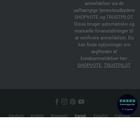
anmeldelser via de
uafhængige tjenesteudbydere
SHOPVOTE og TRUSTPILOT.
Disse bruger automatiske og
manuelle foranstaltninger til
at verificere anmeldelser. Du
kan finde oplysninger om
ægtheden af
kundeanmeldelser her:
SHOPVOTE
,
TRUSTPILOT
Deutsch
English
Bosanski
Dansk
Español
Français
Hrvatski
Italiano
Nederlands
Norsk
Русский
Srpski
Suomi
Svenska