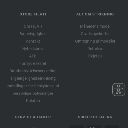
STORE FILATI
ALT OM STRIKNING
Om FILATI
Månedens model
Bæredygtighed
Gratis opskrifter
Kontakt
Omregning af modeller
Nyhedsbrev
Rettelser
AFB
Plejetips
Fortrydelsesret
Databeskyttelseserklæring
Tilgængelighedserklæring
Indstillinger for beskyttelse af
personlige oplysninger
Kolofon
SERVICE & HJÆLP
SIKKER BETALING