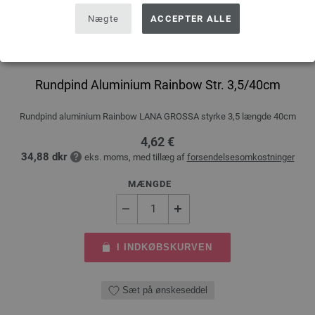
Nægte
ACCEPTER ALLE
Rundpind Aluminium Rainbow Str. 3,5/40cm
Rundpind aluminium Rainbow LANA GROSSA styrke 3,5 længde 40cm
4,62 €
34,88 dkr
eks. moms, med tillæg af
forsendelsesomkostninger
MÆNGDE
I INDKØBSKURVEN
Sæt på ønskeseddel