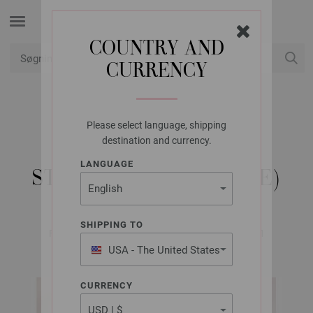
COUNTRY AND
CURRENCY
Min konto
Please select language, shipping
LANA GROSSA
destination and currency.
T-SHIRT DIVERSA -
LANGUAGE
STRIKKEOPSKRIFT (SE)
SHIPPING TO
FILATI No. 65 (Frühjahr/Sommer 2023) | Model 31
USA - The United States
of America
CURRENCY