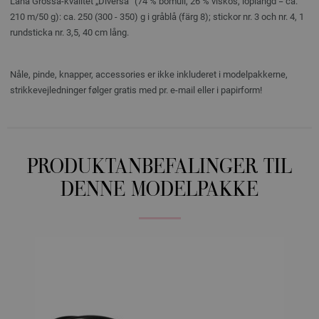
Lana Grossa-kvalitet „Diversa“ (74 % bomull, 26 % viskos, löplängd = ca.
210 m/50 g): ca. 250 (300 - 350) g i gråblå (färg 8); stickor nr. 3 och nr. 4, 1
rundsticka nr. 3,5, 40 cm lång.
Nåle, pinde, knapper, accessories er ikke inkluderet i modelpakkerne,
strikkevejledninger følger gratis med pr. e-mail eller i papirform!
PRODUKTANBEFALINGER TIL
DENNE MODELPAKKE