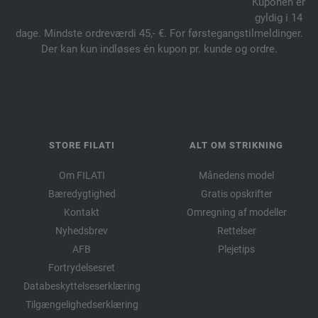
Kuponen er
gyldig i 14
dage. Mindste ordreværdi 45,- €. For førstegangstilmeldinger.
Der kan kun indløses én kupon pr. kunde og ordre.
STORE FILATI
ALT OM STRIKNING
Om FILATI
Månedens model
Bæredygtighed
Gratis opskrifter
Kontakt
Omregning af modeller
Nyhedsbrev
Rettelser
AFB
Plejetips
Fortrydelsesret
Databeskyttelseserklæring
Tilgængelighedserklæring