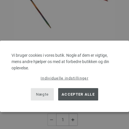
Vi bruger cookies i vores butik. Nogle af dem er vigtige,
Rundpind Design Træ Multicolor Str. 2,5/80cm
mens andre hjælper os med at forbedre butikken og din
oplevelse.
LANA GROSSA Rundpind Design Træ Multicolor Str. 2,5/80cm
Individuelle indstillinger
tykkelse 2,5 mm; længde ca. 80 cm
6,93 €
Nægte
ACCEPTER ALLE
52,34 dkr
eks. moms, med tillæg af
forsendelsesomkostninger
MÆNGDE