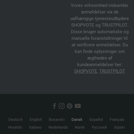
Vores virksomhed indsamler
anmeldelser via de
uafhængige tjenesteudbydere
SHOPVOTE og TRUSTPILOT.
Disse bruger automatiske og
manuelle foranstaltninger til
at verificere anmeldelser. Du
kan finde oplysninger om
ægtheden af
kundeanmeldelser her:
SHOPVOTE
,
TRUSTPILOT
Deutsch
English
Bosanski
Dansk
Español
Français
Hrvatski
Italiano
Nederlands
Norsk
Русский
Srpski