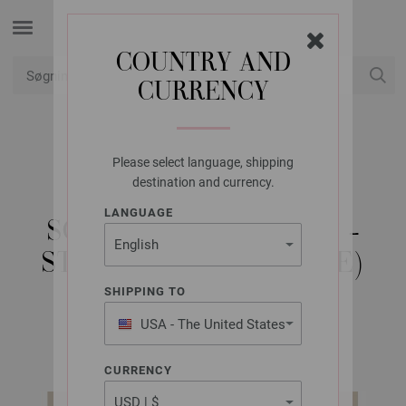
COUNTRY AND
CURRENCY
Min konto
Please select language, shipping
LANA GROSSA
destination and currency.
T-SHIRT LANDLUST
LANGUAGE
SOMMERSEIDE PRINT -
STRIKKEOPSKRIFT (SE)
SHIPPING TO
USA - The United States
Classici No. 26 | Model 25
of America
CURRENCY