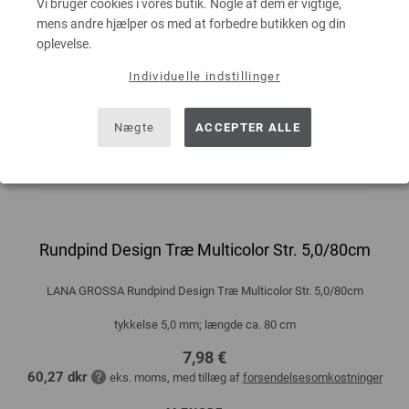
Vi bruger cookies i vores butik. Nogle af dem er vigtige,
mens andre hjælper os med at forbedre butikken og din
oplevelse.
Individuelle indstillinger
Nægte
ACCEPTER ALLE
Rundpind Design Træ Multicolor Str. 5,0/80cm
LANA GROSSA Rundpind Design Træ Multicolor Str. 5,0/80cm
tykkelse 5,0 mm; længde ca. 80 cm
7,98 €
60,27 dkr
eks. moms, med tillæg af
forsendelsesomkostninger