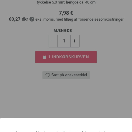
tykkelse 5,0 mm; længde ca. 40 cm
7,98 €
60,27 dkr
eks. moms, med tillæg af
forsendelsesomkostninger
MÆNGDE
I INDKØBSKURVEN
Sæt på ønskeseddel