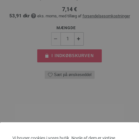
7,14 €
53,91 dkr
eks. moms, med tillæg af
forsendelsesomkostninger
MÆNGDE
I INDKØBSKURVEN
Sæt på ønskeseddel
Vi bruger cookies i vores butik. Nogle af dem er vigtige,