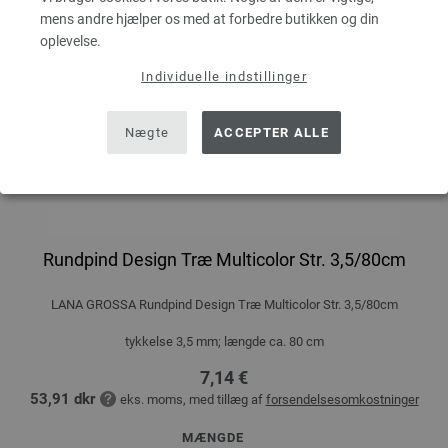
mens andre hjælper os med at forbedre butikken og din
oplevelse.
Individuelle indstillinger
Nægte
ACCEPTER ALLE
Rundpind Design Træ Multicolor Str. 3,5/80cm
LANA GROSSA Rundpind Design Træ Multicolor Str. 3,5/80cm
tykkelse 3,5 mm; længde ca. 80 cm
7,14 €
53,91 dkr
eks. moms, med tillæg af
forsendelsesomkostninger
MÆNGDE