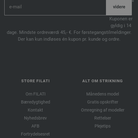
*
Kuponen er
gyldig i 14
dage. Mindste ordreværdi 45,- €. For førstegangstilmeldinger.
Der kan kun indløses én kupon pr. kunde og ordre.
STORE FILATI
ALT OM STRIKNING
Om FILATI
Månedens model
Bæredygtighed
Gratis opskrifter
Kontakt
Omregning af modeller
Nyhedsbrev
Rettelser
AFB
Plejetips
Fortrydelsesret