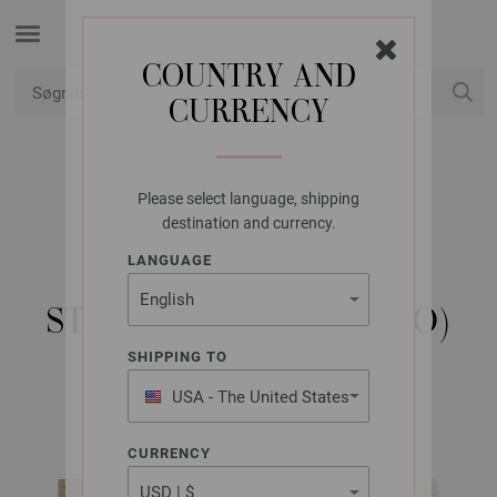
COUNTRY AND
CURRENCY
Min konto
Please select language, shipping
LANA GROSSA
destination and currency.
TOP ECOPUNO &
LANGUAGE
COTTONHAIR -
STRIKKEOPSKRIFT (NO)
SHIPPING TO
USA - The United States
FILATI No. 69 | Model 39
of America
CURRENCY