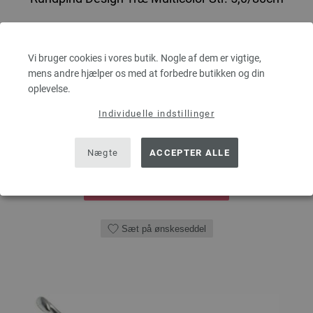
LANA GROSSA Rundpind Design Træ Multicolor Str. 5,0/80cm
tykkelse 5,0 mm; længde ca. 80 cm
Vi bruger cookies i vores butik. Nogle af dem er vigtige,
mens andre hjælper os med at forbedre butikken og din
7,98 €
oplevelse.
60,25 dkr
eks. moms, med tillæg af
forsendelsesomkostninger
Individuelle indstillinger
MÆNGDE
Nægte
ACCEPTER ALLE
I INDKØBSKURVEN
Sæt på ønskeseddel