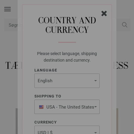
COUNTRY AND
CURRENCY
Min konto
Please select language, shipping
LANA GROSSA
destination and currency.
TÆPPE SUMMER SOFTNESS
LANGUAGE
INFANTI No. 22 | Model 67
SHIPPING TO
USA - The United States
of America
CURRENCY