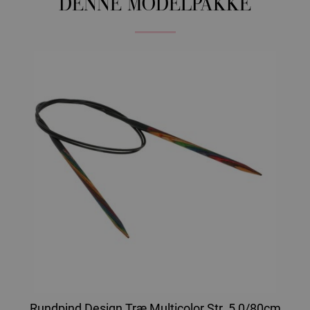
DENNE MODELPAKKE
Rundpind Design Træ Multicolor Str. 5,0/80cm