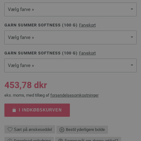
Vælg farve »
GARN SUMMER SOFTNESS (
100
G)
Farvekort
Vælg farve »
GARN SUMMER SOFTNESS (
100
G)
Farvekort
Vælg farve »
453,78 dkr
eks. moms, med tillæg af
forsendelsesomkostninger
I INDKØBSKURVEN
Sæt på ønskeseddel
Bestil yderligere bolde
Download vejledning
Spørgsmål om denne artikel?