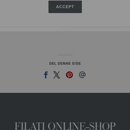
ACCEPT
I IN
Sæt på ønskeseddel
DEL DENNE SIDE
FILATI ONLINE-SHOP