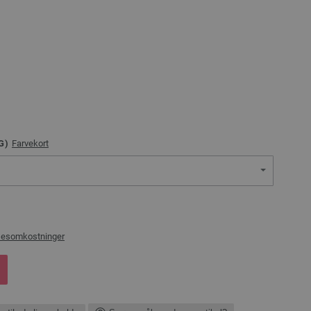
G)
Farvekort
sesomkostninger