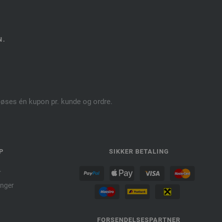
N.
dløses én kupon pr. kunde og ordre.
P
SIKKER BETALING
r
nger
FORSENDELSESPARTNER