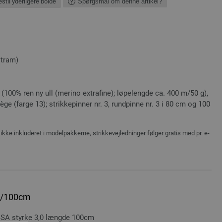
stil yderligere bolde
Spørgsmål om denne artikel?
stram)
100% ren ny ull (merino extrafine); løpelengde ca. 400 m/50 g),
rège (farge 13); strikkepinner nr. 3, rundpinne nr. 3 i 80 cm og 100
ikke inkluderet i modelpakkerne, strikkevejledninger følger gratis med pr. e-
,0/100cm
A styrke 3,0 længde 100cm