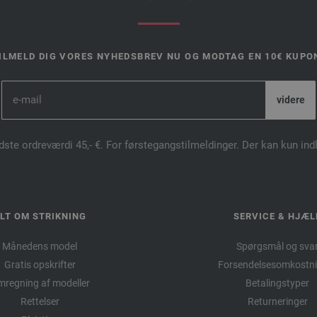
ILMELD DIG VORES NYHEDSBREV NU OG MODTAG EN 10€ KUPO
dste ordreværdi 45,- €. For førstegangstilmeldinger. Der kan kun in
LT OM STRIKNING
SERVICE & HJÆL
Månedens model
Spørgsmål og sva
Gratis opskrifter
Forsendelsesomkostni
regning af modeller
Betalingstyper
Rettelser
Returneringer