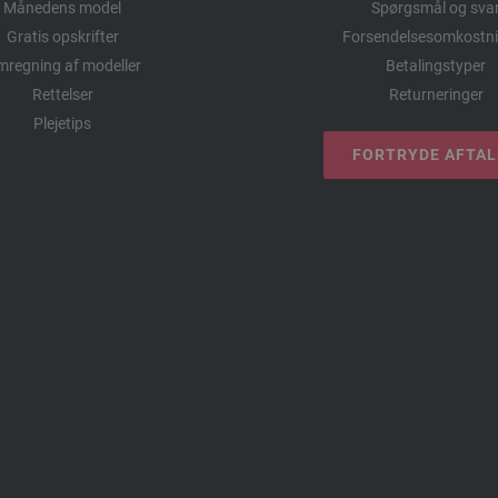
Månedens model
Spørgsmål og sva
Gratis opskrifter
Forsendelsesomkostni
regning af modeller
Betalingstyper
Rettelser
Returneringer
Plejetips
FORTRYDE AFTA