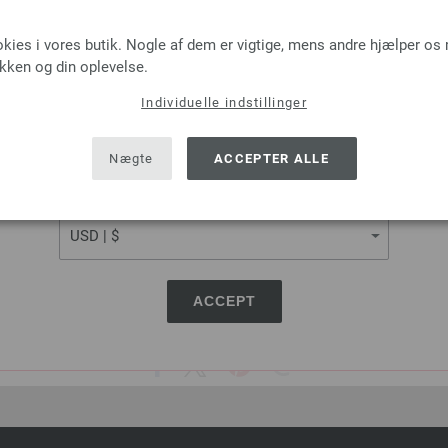
tykkelse 4,5 mm; længde ca. 
LANGUAGE
okies i vores butik. Nogle af dem er vigtige, mens andre hjælper os
7,98 €
ikken og din oplevelse.
60,25 dkr
eks. moms, med till
Individuelle indstillinger
MÆNGDE
SHIPPING TO
I IN
USA - The United States of America
Nægte
ACCEPTER ALLE
CURRENCY
Sæt på ønskeseddel
ACCEPT
DEL DENNE SIDE