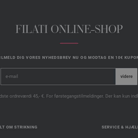
FILATI ONLINE-SHOP
ILMELD DIG VORES NYHEDSBREV NU OG MODTAG EN 10€ KUPO
dste ordreværdi 45,- €. For førstegangstilmeldinger. Der kan kun in
LT OM STRIKNING
SERVICE & HJÆL