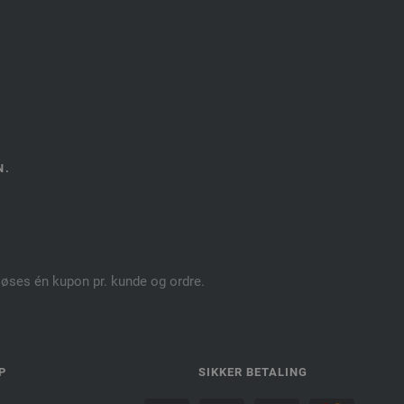
N.
dløses én kupon pr. kunde og ordre.
P
SIKKER BETALING