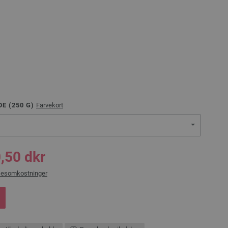
E (
250
G)
Farvekort
,50 dkr
sesomkostninger