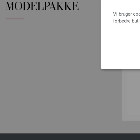
MODELPAKKE
Vi bruger co
forbedre but