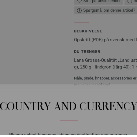
Sæt på ønskeseddel
Be
Spørgsmål om denne artikel?
BESKRIVELSE
Opskrift (PDF) på svensk med 
DU TRENGER
Lana Grossa-Qualität „Landlus
g), 250 g i lindgrön (färg 40); 1
Nåle, pinde, knapper, accessories er 
mail eller i papirform!
COUNTRY AND CURRENC
Rundpind Design Træ Mult
LANA GROSSA Rundpind Design 
Please select language, shipping destination and currency.