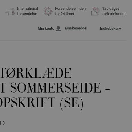
International
Forsendelse inden
125 dages
forsendelse
for 24 timer
fortrydelsesret
Ønskeseddel
Min konto
Indkøbskurv
TTØRKLÆDE
T SOMMERSEIDE -
PSKRIFT (SE)
l 8