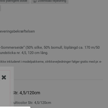
stil yderligere bolde
Download vejledning
leveringsbekræftelsen
t-Sommerseide“ (50% silke, 50% bomull, löplängd ca. 170 m/50
 rundsticka nr. 4,5, 120 cm lång.
ikke inkluderet i modelpakkerne, strikkevejledninger følger gratis med pr. e-
Y
icolor Str. 4,5/120cm
Træ Multicolor Str. 4,5/120cm