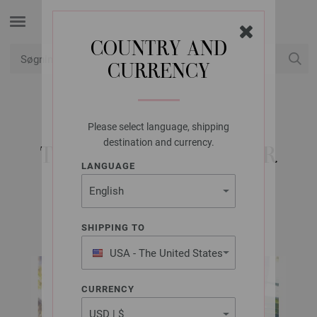
COUNTRY AND
CURRENCY
Min konto
Please select language, shipping
LANA GROSSA
destination and currency.
TØRKLÆDE SILKHAIR
LANGUAGE
FILATI Handstrick No. 52 | Model 5
SHIPPING TO
USA - The United States
of America
CURRENCY