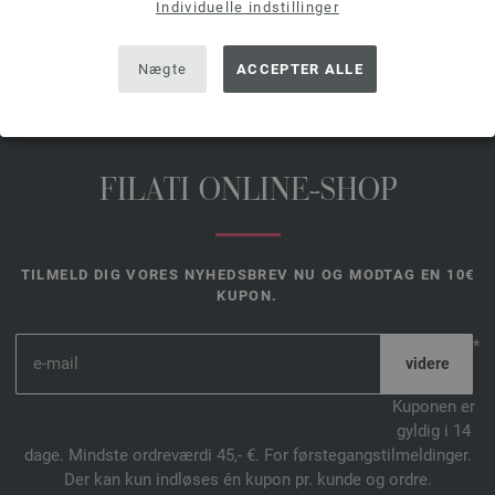
Individuelle indstillinger
DEL DENNE SIDE
Nægte
ACCEPTER ALLE
FILATI ONLINE-SHOP
TILMELD DIG VORES NYHEDSBREV NU OG MODTAG EN 10€
KUPON.
*
Kuponen er
gyldig i 14
dage. Mindste ordreværdi 45,- €. For førstegangstilmeldinger.
Der kan kun indløses én kupon pr. kunde og ordre.