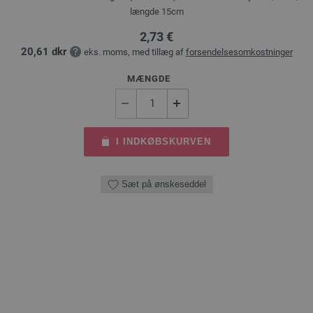
længde 15cm
2,73 €
20,61 dkr
eks. moms, med tillæg af
forsendelsesomkostninger
MÆNGDE
I INDKØBSKURVEN
Sæt på ønskeseddel