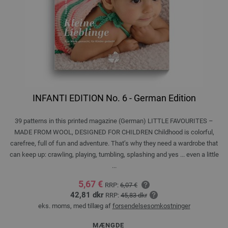
INFANTI EDITION No. 6 - German Edition
39 patterns in this printed magazine (German) LITTLE FAVOURITES –
MADE FROM WOOL, DESIGNED FOR CHILDREN Childhood is colorful,
carefree, full of fun and adventure. That’s why they need a wardrobe that
can keep up: crawling, playing, tumbling, splashing and yes ... even a little
...
5,67 €
RRP:
6,07 €
42,81 dkr
RRP:
45,83 dkr
eks. moms, med tillæg af
forsendelsesomkostninger
MÆNGDE