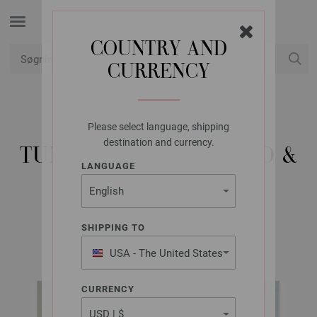
COUNTRY AND
CURRENCY
Min konto
Please select language, shipping
LANA GROSSA
destination and currency.
TUNIKA LEGGERISSIMO &
LANGUAGE
COTONE
SHIPPING TO
INFANTI EDITION No. 6 | Model 3
USA - The United States
of America
CURRENCY