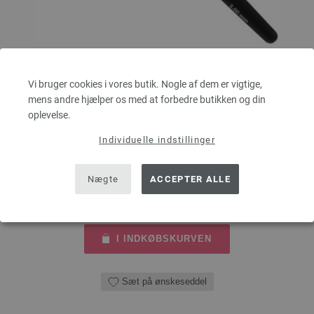
Uld Hæklenål med Blødt Greb (Aluminium) Str. 3,0
Vi bruger cookies i vores butik. Nogle af dem er vigtige,
Uld hæklenål med blødt greb (aluminium) LANA GROSSA styrke 3,0 mm,
mens andre hjælper os med at forbedre butikken og din
længde 15cm
oplevelse.
2,73 €
Individuelle indstillinger
20,61 dkr
eks. moms, med tillæg af
forsendelsesomkostninger
MÆNGDE
Nægte
ACCEPTER ALLE
I INDKØBSKURVEN
Sæt på ønskeseddel