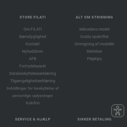
STORE FILATI
ALT OM STRIKNING
Om FILATI
Månedens model
Bæredygtighed
Gratis opskrifter
Kontakt
Omregning af modeller
Nyhedsbrev
Rettelser
AFB
Plejetips
Fortrydelsesret
Databeskyttelseserklæring
Tilgængelighedserklæring
Indstillinger for beskyttelse af
personlige oplysninger
Kolofon
SERVICE & HJÆLP
SIKKER BETALING