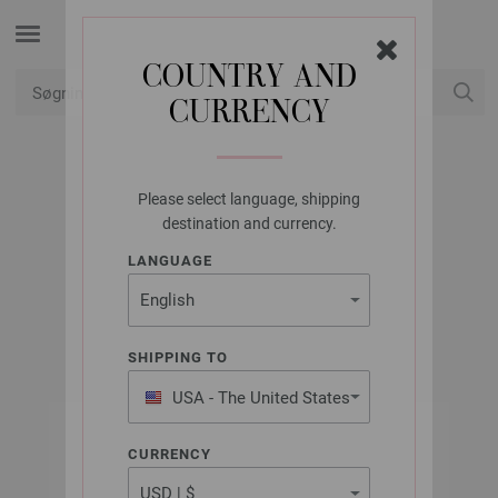
COUNTRY AND
CURRENCY
Min konto
Please select language, shipping
LANA GROSSA
destination and currency.
VASKEKLUD STAR
LANGUAGE
FILATI INFANTI No. 16 | Model 55
SHIPPING TO
USA - The United States
of America
CURRENCY