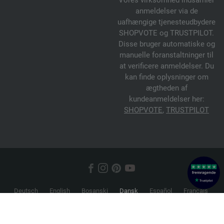
anmeldelser via de
uafhængige tjenesteudbydere
SHOPVOTE og TRUSTPILOT.
Disse bruger automatiske og
manuelle foranstaltninger til
at verificere anmeldelser. Du
kan finde oplysninger om
ægtheden af
kundeanmeldelser her:
SHOPVOTE
,
TRUSTPILOT
Deutsch
English
Bosanski
Dansk
Español
Français
Hrvatski
Italiano
Nederlands
Norsk
Русский
Srpski
Suomi
Svenska