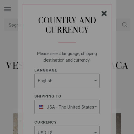
COUNTRY AND
CURRENCY
Min konto
Please select language, shipping
LANA GROSSA
destination and currency.
VEST COOL WOOL ALPACA
LANGUAGE
FILATI CLASSICI Udgave 6 | Model 36
SHIPPING TO
USA - The United States
of America
CURRENCY