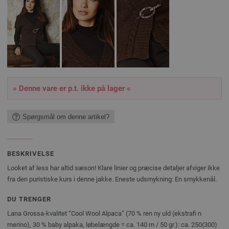
» Denne vare er p.t. ikke på lager «
Spørgsmål om denne artikel?
BESKRIVELSE
Looket af less har altid sæson! Klare linier og præcise detaljer afviger ikke
fra den puristiske kurs i denne jakke. Eneste udsmykning: En smykkenål.
DU TRENGER
Lana Grossa-kvalitet “Cool Wool Alpaca” (70 % ren ny uld (ekstrafi n
merino), 30 % baby alpaka, løbelængde = ca. 140 m / 50 gr.): ca. 250(300)