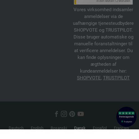
Vores virksomhed indsamler
anmeldelser via de
uafhængige tjenesteudbydere
SHOPVOTE og TRUSTPILOT.
Disse bruger automatiske og
manuelle foranstaltninger til
at verificere anmeldelser. Du
kan finde oplysninger om
ægtheden af
kundeanmeldelser her:
SHOPVOTE
,
TRUSTPILOT
Deutsch
English
Bosanski
Dansk
Español
Français
Hrvatski
Italiano
Nederlands
Norsk
Русский
Srpski