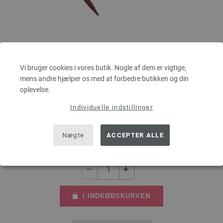
Rundpind Design Træ Multicolor Str. 4,5/80cm
Vi bruger cookies i vores butik. Nogle af dem er vigtige,
mens andre hjælper os med at forbedre butikken og din
LANA GROSSA Rundpind Design Træ Multicolor Str. 4,5/80cm
oplevelse.
tykkelse 4,5 mm; længde ca. 80 cm
Individuelle indstillinger
7,98 €
60,25 dkr
eks. moms, med tillæg af
forsendelsesomkostninger
Nægte
ACCEPTER ALLE
MÆNGDE
I INDKØBSKURVEN