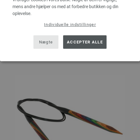
mens andre hjælper os med at forbedre butikken og din
oplevelse.
Individuelle indstillinger
I INDKØBSKURVEN
Nægte
ACCEPTER ALLE
Sæt på ønskeseddel