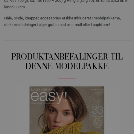
ca. 95 m 50 g): ca. 150 (150 – 200) g Hellgrå (färg 10); en rundsticka nr. 9,
längd 80 cm
Nåle, pinde, knapper, accessories er ikke inkluderet i modelpakkerne,
strikkevejledninger følger gratis med pr. e-mail eller i papirform!
PRODUKTANBEFALINGER TIL
DENNE MODELPAKKE