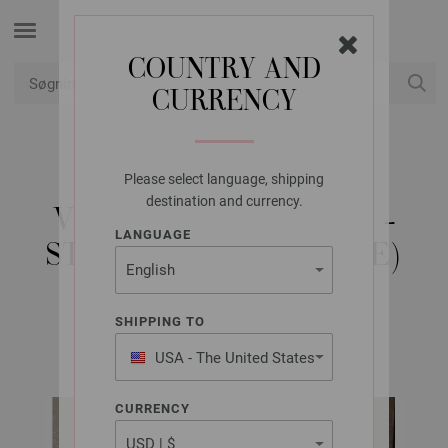
COUNTRY AND
CURRENCY
Min konto
Please select language, shipping
LANA GROSSA
destination and currency.
VEST ROYAL ALPACA -
LANGUAGE
STRIKKEOPSKRIFT (SE)
SHIPPING TO
EASY No. 2/24 | Model 11
USA - The United States
of America
CURRENCY