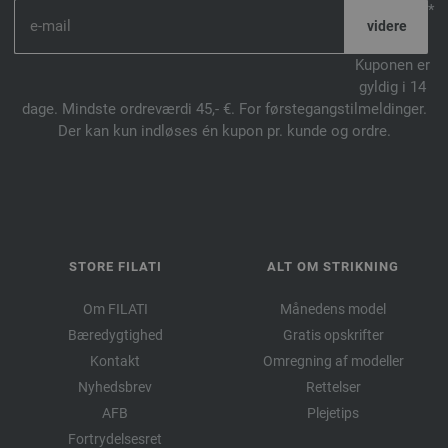
*
Kuponen er
gyldig i 14
dage. Mindste ordreværdi 45,- €. For førstegangstilmeldinger.
Der kan kun indløses én kupon pr. kunde og ordre.
STORE FILATI
ALT OM STRIKNING
Om FILATI
Månedens model
Bæredygtighed
Gratis opskrifter
Kontakt
Omregning af modeller
Nyhedsbrev
Rettelser
AFB
Plejetips
Fortrydelsesret