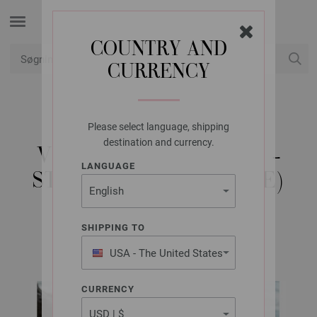
COUNTRY AND
CURRENCY
Min konto
Please select language, shipping
LANA GROSSA
destination and currency.
VEST THE TUBE FINE -
LANGUAGE
STRIKKEOPSKRIFT (SE)
SHIPPING TO
FILATI No. 67 (Frühjahr/Sommer 2024) | Model 2
USA - The United States
of America
CURRENCY