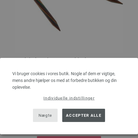
Rundpind Design Træ Multicolor Str. 8,0/80cm
Vi bruger cookies i vores butik. Nogle af dem er vigtige,
LANA GROSSA Rundpind Design Træ Multicolor Str. 8,0/80cm
mens andre hjælper os med at forbedre butikken og din
tykkelse 8,0 mm; længde ca. 80 cm
oplevelse.
9,66 €
Individuelle indstillinger
72,94 dkr
eks. moms, med tillæg af
forsendelsesomkostninger
MÆNGDE
Nægte
ACCEPTER ALLE