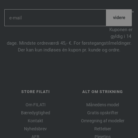
*
Kuponen er
gyldig i 14
dage. Mindste ordreværdi 45,- €. For førstegangstilmeldinger.
Der kan kun indløses én kupon pr. kunde og ordre.
STORE FILATI
ALT OM STRIKNING
Om FILATI
Månedens model
Bæredygtighed
Gratis opskrifter
Kontakt
Omregning af modeller
Nyhedsbrev
Rettelser
AFB
Plejetips