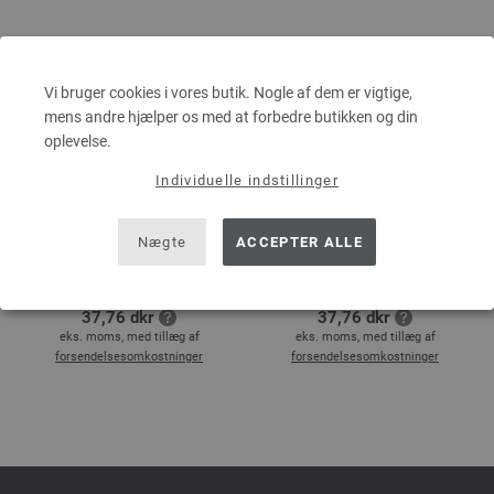
Vi bruger cookies i vores butik. Nogle af dem er vigtige,
mens andre hjælper os med at forbedre butikken og din
oplevelse.
Individuelle indstillinger
Tunesisk Hæklenål
Tunesisk Hæklenål
Nægte
ACCEPTER ALLE
Design Træ Str. 7,0
Design Træ Str. 8,0
5,00 €
5,00 €
37,76 dkr
37,76 dkr
eks. moms, med tillæg af
eks. moms, med tillæg af
forsendelsesomkostninger
forsendelsesomkostninger