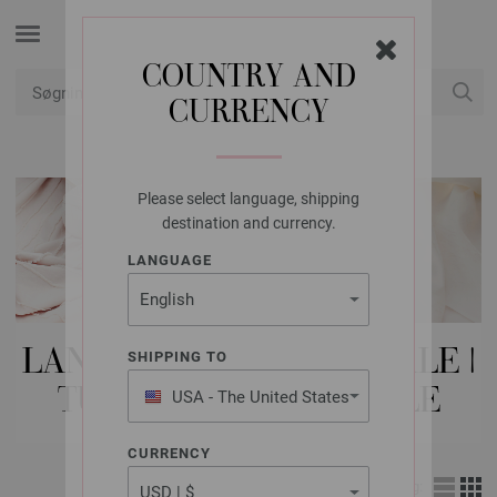
COUNTRY AND
CURRENCY
Min konto
Please select language, shipping
destination and currency.
LANGUAGE
LANA GROSSA PINDE/NÅLE |
SHIPPING TO
TUNESISK HÆKLENÅLE
USA - The United States
of America
CURRENCY
Visning: