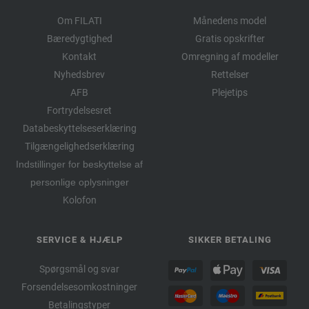
Om FILATI
Månedens model
Bæredygtighed
Gratis opskrifter
Kontakt
Omregning af modeller
Nyhedsbrev
Rettelser
AFB
Plejetips
Fortrydelsesret
Databeskyttelseserklæring
Tilgængelighedserklæring
Indstillinger for beskyttelse af
personlige oplysninger
Kolofon
SERVICE & HJÆLP
SIKKER BETALING
Spørgsmål og svar
Forsendelsesomkostninger
Betalingstyper