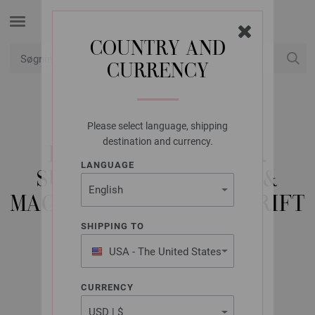
COUNTRY AND
CURRENCY
Min konto
Please select language, shipping
LANA GROSSA
destination and currency.
HÆKLET PULLOVER
LANGUAGE
SUMMER CASHMERE &
MAGLIA - HÆKLEOPSKRIFT
(NO)
SHIPPING TO
USA - The United States
of America
FILATI Häkeln No. 8 | Model 21
CURRENCY