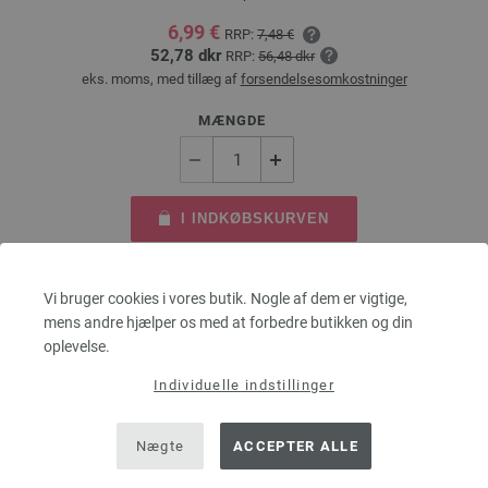
6,99 €
RRP:
7,48 €
52,78 dkr
RRP:
56,48 dkr
eks. moms, med tillæg af
forsendelsesomkostninger
MÆNGDE
I INDKØBSKURVEN
Sæt på ønskeseddel
Vi bruger cookies i vores butik. Nogle af dem er vigtige,
mens andre hjælper os med at forbedre butikken og din
oplevelse.
Individuelle indstillinger
Nægte
ACCEPTER ALLE