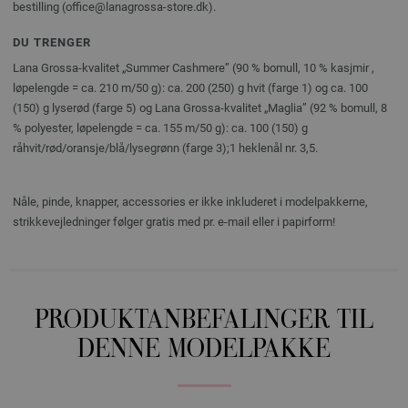
bestilling (office@lanagrossa-store.dk).
DU TRENGER
Lana Grossa-kvalitet „Summer Cashmere” (90 % bomull, 10 % kasjmir ,
løpelengde = ca. 210 m/50 g): ca. 200 (250) g hvit (farge 1) og ca. 100
(150) g lyserød (farge 5) og Lana Grossa-kvalitet „Maglia” (92 % bomull, 8
% polyester, løpelengde = ca. 155 m/50 g): ca. 100 (150) g
råhvit/rød/oransje/blå/lysegrønn (farge 3);1 heklenål nr. 3,5.
Nåle, pinde, knapper, accessories er ikke inkluderet i modelpakkerne,
strikkevejledninger følger gratis med pr. e-mail eller i papirform!
PRODUKTANBEFALINGER TIL
DENNE MODELPAKKE