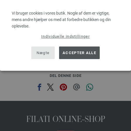
Løbelængde: ca. 140 m / 50 g
Pinde-/nåletykkelse: 5 - 6
Vi bruger cookies i vores butik. Nogle af dem er vigtige,
52,10 dkr
mens andre hjælper os med at forbedre butikken og din
g
eks. moms, med tillæg af forsendelsesomkostninger, Basispris:
1.042,00 dkr
/ kg
e
oplevelse.
Individuelle indstillinger
prev
next
Nægte
ACCEPTER ALLE
DEL DENNE SIDE
FILATI ONLINE-SHOP