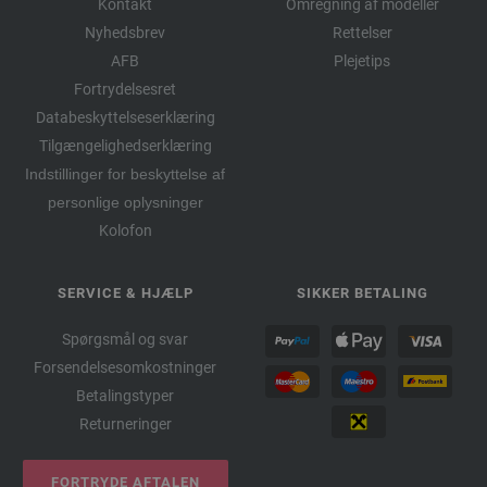
Kontakt
Omregning af modeller
Nyhedsbrev
Rettelser
AFB
Plejetips
Fortrydelsesret
Databeskyttelseserklæring
Tilgængelighedserklæring
Indstillinger for beskyttelse af
personlige oplysninger
Kolofon
SERVICE & HJÆLP
SIKKER BETALING
Spørgsmål og svar
Forsendelsesomkostninger
Betalingstyper
Returneringer
FORTRYDE AFTALEN