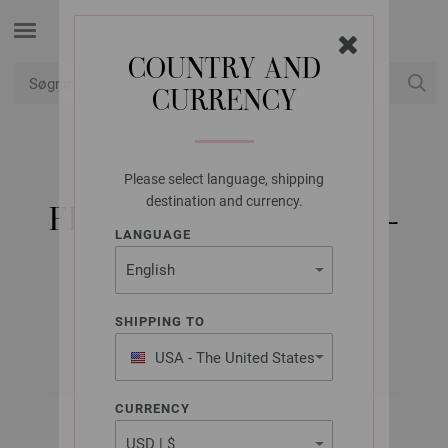
COUNTRY AND
CURRENCY
Min konto
Please select language, shipping
LANA GROSSA
destination and currency.
FILATI HÄKELN NO. 8 -
LANGUAGE
GERMAN EDITION
SHIPPING TO
Forår/Sommer 2025
USA - The United States
of America
CURRENCY