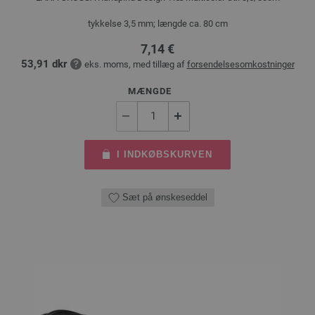
tykkelse 3,5 mm; længde ca. 80 cm
7,14 €
53,91 dkr
eks. moms, med tillæg af
forsendelsesomkostninger
MÆNGDE
I INDKØBSKURVEN
Sæt på ønskeseddel