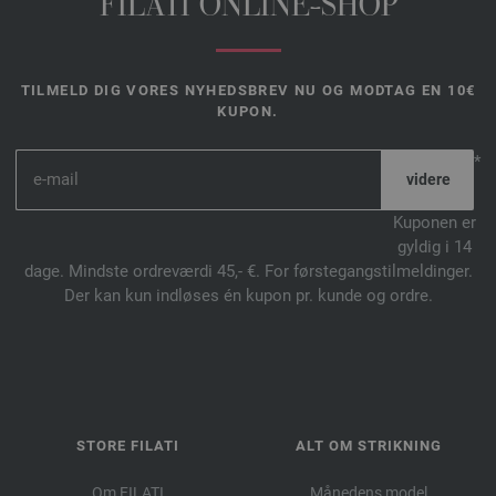
FILATI ONLINE-SHOP
TILMELD DIG VORES NYHEDSBREV NU OG MODTAG EN 10€
KUPON.
*
Kuponen er
gyldig i 14
dage. Mindste ordreværdi 45,- €. For førstegangstilmeldinger.
Der kan kun indløses én kupon pr. kunde og ordre.
STORE FILATI
ALT OM STRIKNING
Om FILATI
Månedens model