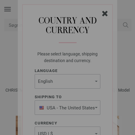
COUNTRY AND
CURRENCY
Min konto
Please select language, shipping
FILATI STUDIO
destination and currency.
HOODIE ECOPUNO
LANGUAGE
CHRISTMAS Special - Magasin (DE) + Strikkeopskrifter (DK) | Model
4
SHIPPING TO
USA - The United States
of America
CURRENCY