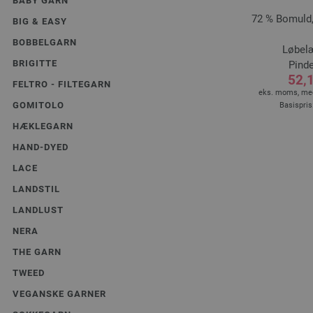
BABY GARN
72 % Bomuld,
BIG & EASY
BOBBELGARN
Løbelæ
BRIGITTE
Pinde
52,1
FELTRO - FILTEGARN
eks. moms, med
GOMITOLO
Basispris
HÆKLEGARN
HAND-DYED
LACE
LANDSTIL
LANDLUST
NERA
THE GARN
TWEED
VEGANSKE GARNER