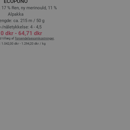
ECOPUNO
 17 % Ren, ny merinould, 11 %
Alpakka
ngde: ca. 215 m / 50 g
-/nåletykkelse: 4 - 4,5
0 dkr - 64,71 dkr
 tillæg af
forsendelsesomkostninger
,
:
1.042,00 dkr - 1.294,20 dkr
/ kg