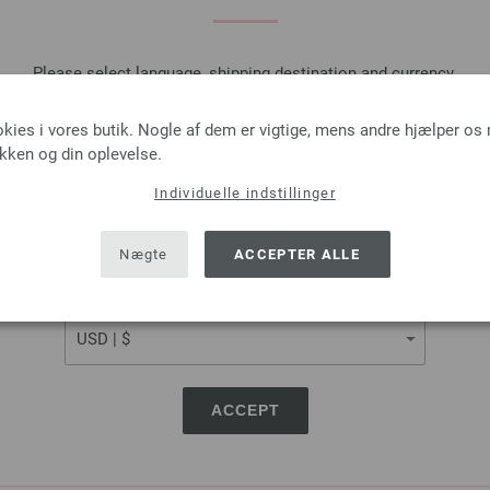
Please select language, shipping destination and currency.
LANGUAGE
okies i vores butik. Nogle af dem er vigtige, mens andre hjælper os
ikken og din oplevelse.
Individuelle indstillinger
SHIPPING TO
USA - The United States of America
Nægte
ACCEPTER ALLE
CURRENCY
ACCEPT