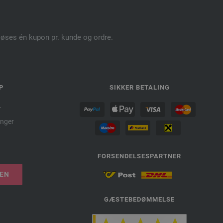
dløses én kupon pr. kunde og ordre.
P
SIKKER BETALING
r
nger
FORSENDELSESPARTNER
LEN
GÆSTEBEDØMMELSE