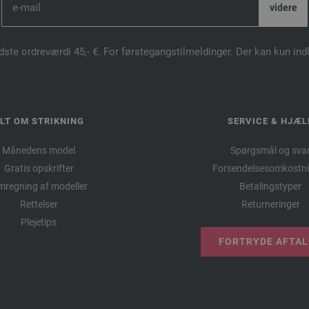
dste ordreværdi 45,- €. For førstegangstilmeldinger. Der kan kun in
LT OM STRIKNING
SERVICE & HJÆL
Månedens model
Spørgsmål og sva
Gratis opskrifter
Forsendelsesomkostni
regning af modeller
Betalingstyper
Rettelser
Returneringer
Plejetips
FORTRYDE AFTA