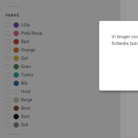
FARVE
Lilla
Pink/Rosa
Vi bruger co
Rød
forbedre but
Orange
Gul
Grøn
Turkis
Blå
Hvid
Beige
Brun
Sort
Grå