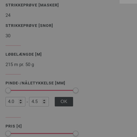
STRIKKEPRØVE [MASKER]
24
STRIKKEPRØVE [SNOR]
30
LØBELÆNGDE [M]
215 m pr. 50 g
PINDE-/NÅLETYKKELSE [MM]
-
PRIS [€]