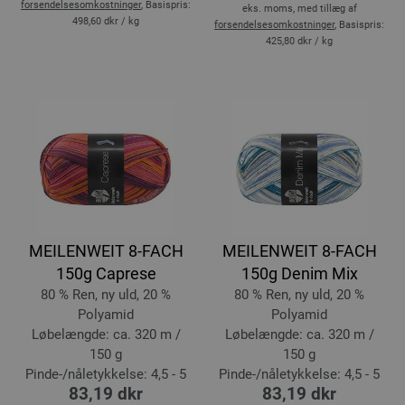
forsendelsesomkostninger
, Basispris:
eks. moms, med tillæg af
498,60 dkr
/ kg
forsendelsesomkostninger
, Basispris:
425,80 dkr
/ kg
MEILENWEIT 8-FACH
MEILENWEIT 8-FACH
150g Caprese
150g Denim Mix
80 % Ren, ny uld, 20 %
80 % Ren, ny uld, 20 %
Polyamid
Polyamid
Løbelængde: ca. 320 m /
Løbelængde: ca. 320 m /
150 g
150 g
Pinde-/nåletykkelse: 4,5 - 5
Pinde-/nåletykkelse: 4,5 - 5
83,19 dkr
83,19 dkr