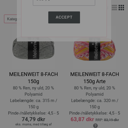
Visning:
ACCEPT
Kategorier
Filtrer efter
MEILENWEIT 8-FACH
MEILENWEIT 8-FACH
150g
150g Arte
80 % Ren, ny uld, 20 %
80 % Ren, ny uld, 20 %
Polyamid
Polyamid
Løbelængde: ca. 315 m /
Løbelængde: ca. 320 m /
150 g
150 g
Pinde-/nåletykkelse: 4,5 - 5
Pinde-/nåletykkelse: 4,5 - 5
74,79 dkr
63,87 dkr
RRP:
83,19 dkr
eks. moms, med tillæg af