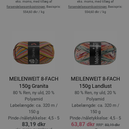
eks. moms, med tillæg af
eks. moms, med tillæg af
forsendelsesomkostninger
, Basispris:
forsendelsesomkostninger
, Basispris:
554,60 dkr
/ kg
554,60 dkr
/ kg
MEILENWEIT 8-FACH
MEILENWEIT 8-FACH
150g Granita
150g Landlust
80 % Ren, ny uld, 20 %
80 % Ren, ny uld, 20 %
Polyamid
Polyamid
Løbelængde: ca. 320 m /
Løbelængde: ca. 320 m /
150 g
150 g
Pinde-/nåletykkelse: 4,5 - 5
Pinde-/nåletykkelse: 4,5 - 5
83,19 dkr
63,87 dkr
RRP:
83,19 dkr