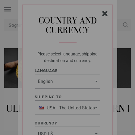
COUNTRY AND
CURRENCY
Min konto
Please select language, shipping
destination and currency.
LANGUAGE
LANA GROSSA
SHIPPING TO
ULD & GARN | SOKKEGARN |
USA - The United States
of America
8-PLY (8-TRÅDET)
CURRENCY