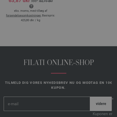
63,87 dkr
RRP:
83,19 dkr
eks. moms, med tillæg af
forsendelsesomkostninger
, Basispris:
425,80 dkr
/ kg
FILATI ONLINE-SHOP
TILMELD DIG VORES NYHEDSBREV NU OG MODTAG EN 10€
KUPON.
*
Kuponen er