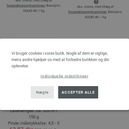
eks. moms, med tillæg af
forsendelsesomkostninger
, Basispris:
eks. moms, med tillæg af
554,60 dkr
/ kg
forsendelsesomkostninger
, Basispris:
425,80 dkr
/ kg
Vi bruger cookies i vores butik. Nogle af dem er vigtige,
mens andre hjælper os med at forbedre butikken og din
oplevelse.
Individuelle indstillinger
MEILENWEIT 8-FACH
150g Multi
Nægte
ACCEPTER ALLE
80 % Ren, ny uld, 20 %
Polyamid
Løbelængde: ca. 320 m /
150 g
Pinde-/nåletykkelse: 4,5 - 5