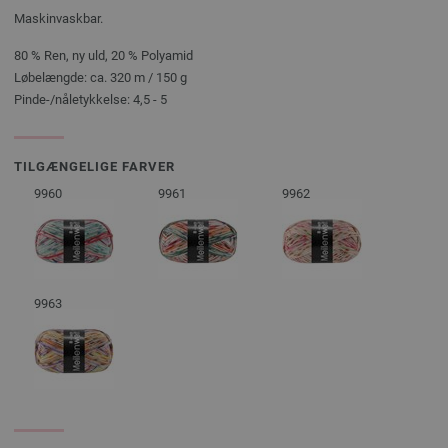
Maskinvaskbar.
80 % Ren, ny uld, 20 % Polyamid
Løbelængde: ca. 320 m / 150 g
Pinde-/nåletykkelse: 4,5 - 5
TILGÆNGELIGE FARVER
9960
9961
9962
9963