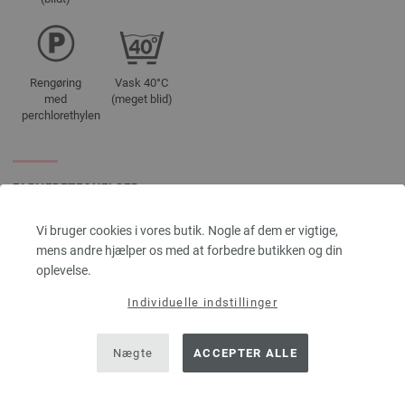
Rengøring
Vask 40°C
med
(meget blid)
perchlorethylen
FARVEBETEGNELSER
9960 | EAN: 4033493373784
Vi bruger cookies i vores butik. Nogle af dem er vigtige,
9961 | EAN: 4033493373791
mens andre hjælper os med at forbedre butikken og din
9962 | EAN: 4033493373807
oplevelse.
9963 | EAN: 4033493373814
Individuelle indstillinger
Nægte
ACCEPTER ALLE
ANDRE KUNDER KØBTE OGSÅ