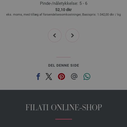
Pinde-/nåletykkelse: 5 - 6
52,10 dkr
g
eks. moms, med tillæg af forsendelsesomkostninger, Basispris:
1.042,00 dkr
/ kg
e
prev
next
DEL DENNE SIDE
FILATI ONLINE-SHOP