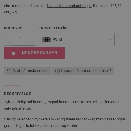
eks. moms, med tillæg af
forsendelsesomkostninger
, Basispris:
425,80
dkr
/ kg
MÆNGDE
FARVE:
Farvekort
9960
I INDKØBSKURVEN
Sæt på ønskeseddel
Spørgsmål om denne artikel?
BESKRIVELSE
Tykt 8-trådigt sokkegarn / ragsokkegarn i 80% ren ny uld. Flerfarvet og
selvmønstrende.
Særligt velegnet til tykkere sokker og finere raggsokker, men passer også
godt til trøjer, halstørklæder, looper, og vanter.