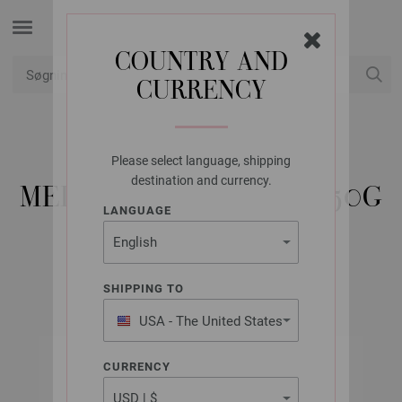
COUNTRY AND
CURRENCY
Min konto
Please select language, shipping
LANA GROSSA
destination and currency.
MEILENWEIT 8-FACH 150G
LANGUAGE
LANDLUST
SHIPPING TO
USA - The United States
of America
CURRENCY