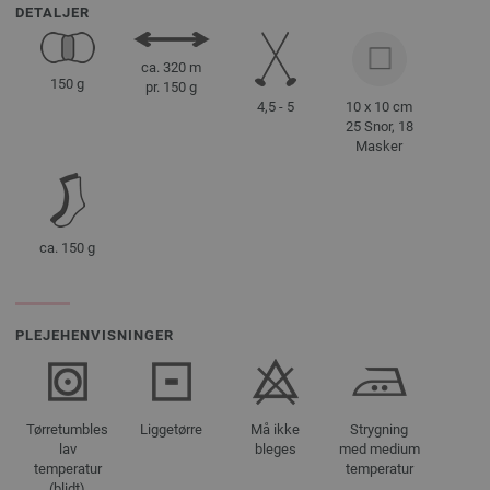
DETALJER
ca. 320 m
150 g
pr. 150 g
4,5 - 5
10 x 10 cm
25 Snor, 18
Masker
ca. 150 g
PLEJEHENVISNINGER
Tørretumbles
Liggetørre
Må ikke
Strygning
lav
bleges
med medium
temperatur
temperatur
(blidt)