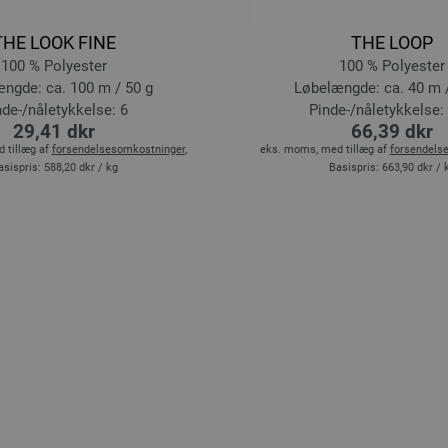
THE LOOK FINE
THE LOOP
100 % Polyester
100 % Polyester
ngde: ca. 100 m / 50 g
Løbelængde: ca. 40 m 
nde-/nåletykkelse: 6
Pinde-/nåletykkelse: 
29,41 dkr
66,39 dkr
 tillæg af
forsendelsesomkostninger
,
eks. moms, med tillæg af
forsendels
asispris:
588,20 dkr
/ kg
Basispris:
663,90 dkr
/ 