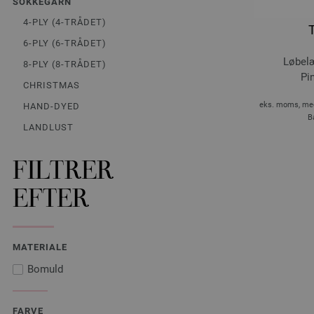
SOKKEGARN
4-PLY (4-TRÅDET)
6-PLY (6-TRÅDET)
Løbelæ
8-PLY (8-TRÅDET)
Pi
CHRISTMAS
eks. moms, med
HAND-DYED
B
LANDLUST
FILTRER
EFTER
MATERIALE
Bomuld
FARVE