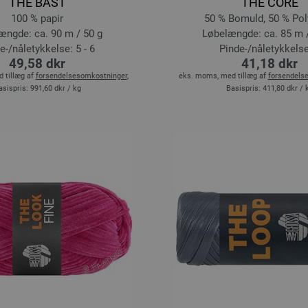
THE BAST
THE CORE
100 % papir
50 % Bomuld, 50 % Pol
ængde: ca. 90 m / 50 g
Løbelængde: ca. 85 m 
e-/nåletykkelse: 5 - 6
Pinde-/nåletykkelse
49,58 dkr
41,18 dkr
 tillæg af
forsendelsesomkostninger
,
eks. moms, med tillæg af
forsendels
asispris:
991,60 dkr
/ kg
Basispris:
411,80 dkr
/ 