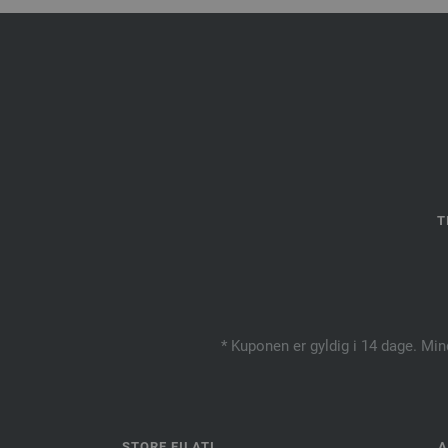
T
* Kuponen er gyldig i 14 dage. Min
STORE FILATI
A