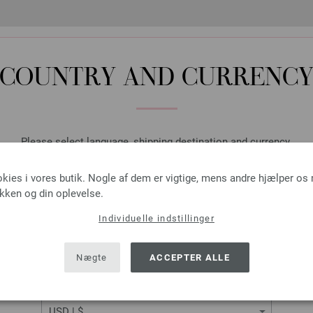
COUNTRY AND CURRENC
Please select language, shipping destination and currency.
LANGUAGE
okies i vores butik. Nogle af dem er vigtige, mens andre hjælper os
ikken og din oplevelse.
Individuelle indstillinger
SHIPPING TO
USA - The United States of America
Nægte
ACCEPTER ALLE
CURRENCY