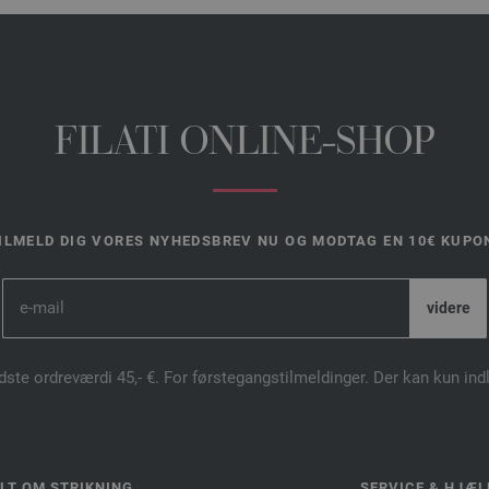
FILATI ONLINE-SHOP
ILMELD DIG VORES NYHEDSBREV NU OG MODTAG EN 10€ KUPO
dste ordreværdi 45,- €. For førstegangstilmeldinger. Der kan kun in
LT OM STRIKNING
SERVICE & HJÆL