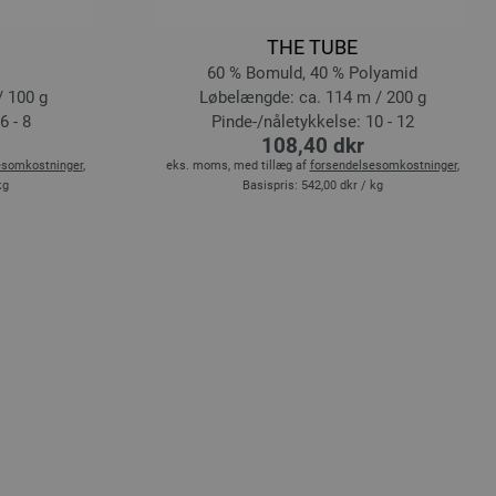
THE TUBE
60 % Bomuld, 40 % Polyamid
/ 100 g
Løbelængde: ca. 114 m / 200 g
6 - 8
Pinde-/nåletykkelse: 10 - 12
108,40 dkr
esomkostninger
,
eks. moms, med tillæg af
forsendelsesomkostninger
,
kg
Basispris:
542,00 dkr
/ kg