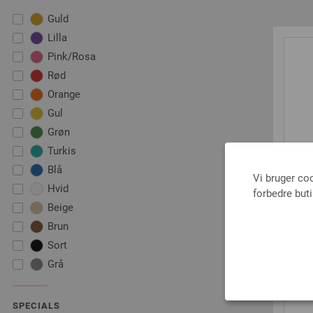
Guld
Lilla
Pink/Rosa
Rød
Orange
Gul
Grøn
Turkis
Blå
Vi bruger co
Hvid
forbedre but
Beige
Brun
Sort
Grå
SPECIALS