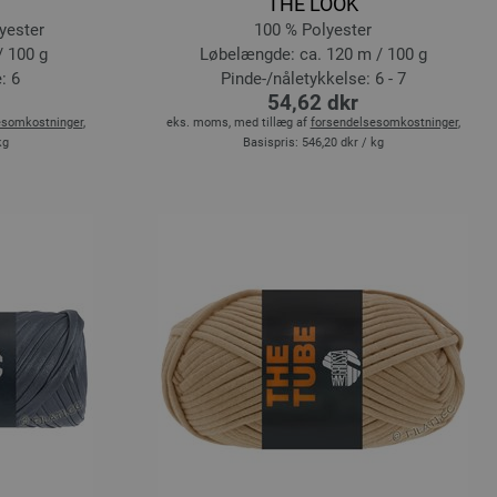
THE LOOK
yester
100 % Polyester
/ 100 g
Løbelængde: ca. 120 m / 100 g
: 6
Pinde-/nåletykkelse: 6 - 7
54,62 dkr
esomkostninger
,
eks. moms, med tillæg af
forsendelsesomkostninger
,
kg
Basispris:
546,20 dkr
/ kg