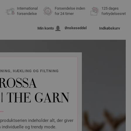
International
Forsendelse inden
125 dages
forsendelse
for 24 timer
fortrydelsesret
Ønskeseddel
Min konto
Indkøbskurv
KNING, HÆKLING OG FILTNING
ROSSA
| THE GARN
 produktserien indeholder alt, der giver
 individuelle og trendy mode.