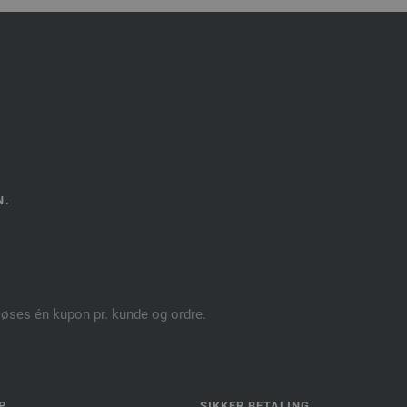
N.
dløses én kupon pr. kunde og ordre.
P
SIKKER BETALING