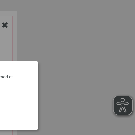
Y
 med at