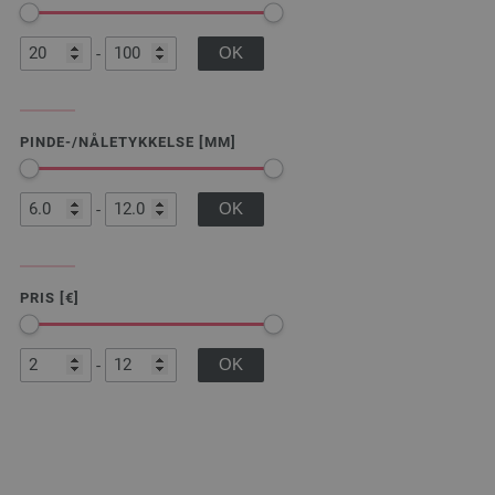
-
PINDE-/NÅLETYKKELSE [MM]
-
PRIS [€]
-