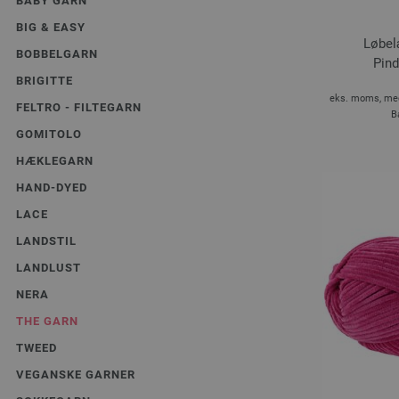
BABY GARN
BIG & EASY
Løbel
BOBBELGARN
Pind
BRIGITTE
eks. moms, med
FELTRO - FILTEGARN
B
GOMITOLO
HÆKLEGARN
HAND-DYED
LACE
LANDSTIL
LANDLUST
NERA
THE GARN
TWEED
VEGANSKE GARNER