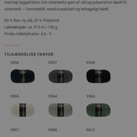
med høj hyggefaktor. Det slidstærke garn af uld og polyamid er ideelt til
vinterstrik – formstabilt, maskinvaskbart og behageligt blødt.
80 % Ren, ny uld, 20 % Polyamid
Løbelængde: ca. 315 m / 150 g
Pinde-/nåletykkelse: 4,5 - 5
TILGÆNGELIGE FARVER
9556
9557
9558
9560
9564
9566
9567
9568
9612