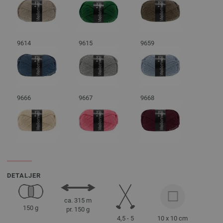
9614
9615
9659
9666
9667
9668
DETALJER
ca. 315 m
150 g
pr. 150 g
4,5 - 5
10 x 10 cm