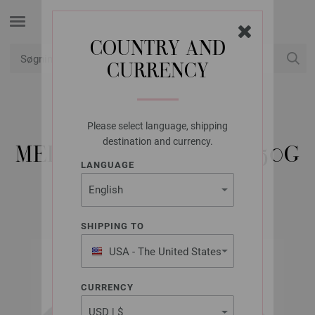
COUNTRY AND
CURRENCY
Min konto
Please select language, shipping
LANA GROSSA
destination and currency.
MEILENWEIT 8-FACH 150G
LANGUAGE
SHIPPING TO
USA - The United States
of America
CURRENCY