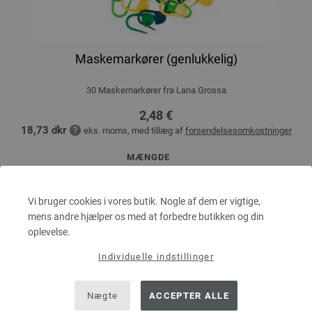
Maskemarkører (genlukkelig)
30 Maskemarkører fra Lana Grossa
2,48 €
18,73 dkr
eks. moms, med tillæg af
forsendelsesomkostninger
MÆNGDE
Vi bruger cookies i vores butik. Nogle af dem er vigtige,
mens andre hjælper os med at forbedre butikken og din
I INDKØBSKURVEN
oplevelse.
Individuelle indstillinger
Sæt på ønskeseddel
Nægte
ACCEPTER ALLE