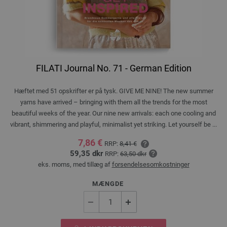
FILATI Journal No. 71 - German Edition
Hæftet med 51 opskrifter er på tysk. GIVE ME NINE! The new summer
yarns have arrived – bringing with them all the trends for the most
beautiful weeks of the year. Our nine new arrivals: each one cooling and
vibrant, shimmering and playful, minimalist yet striking. Let yourself be ...
7,86 €
RRP:
8,41 €
59,35 dkr
RRP:
63,50 dkr
eks. moms, med tillæg af
forsendelsesomkostninger
MÆNGDE