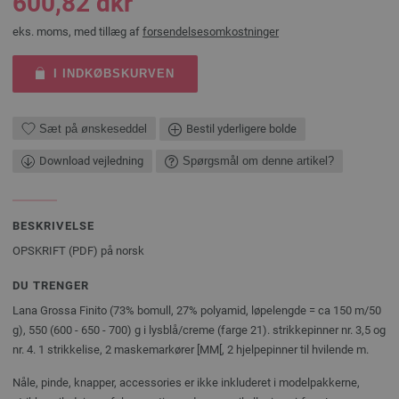
600,82 dkr
eks. moms, med tillæg af
forsendelsesomkostninger
I INDKØBSKURVEN
Sæt på ønskeseddel
Bestil yderligere bolde
Download vejledning
Spørgsmål om denne artikel?
BESKRIVELSE
OPSKRIFT (PDF) på norsk
DU TRENGER
Lana Grossa Finito (73% bomull, 27% polyamid, løpelengde = ca 150 m/50
g), 550 (600 - 650 - 700) g i lysblå/creme (farge 21). strikkepinner nr. 3,5 og
nr. 4. 1 strikkelise, 2 maskemarkører [MM[, 2 hjelpepinner til hvilende m.
Nåle, pinde, knapper, accessories er ikke inkluderet i modelpakkerne,