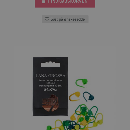
I INDKØBSKURVEN
Sæt på ønskeseddel