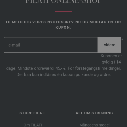
FILATI ONLINE-SHOP
TILMELD DIG VORES NYHEDSBREV NU OG MODTAG EN 10€
KUPON.
*
Kuponen er
gyldig i 14
dage. Mindste ordreværdi 45,- €. For førstegangstilmeldinger.
Der kan kun indløses én kupon pr. kunde og ordre.
STORE FILATI
ALT OM STRIKNING
Om FILATI
Månedens model