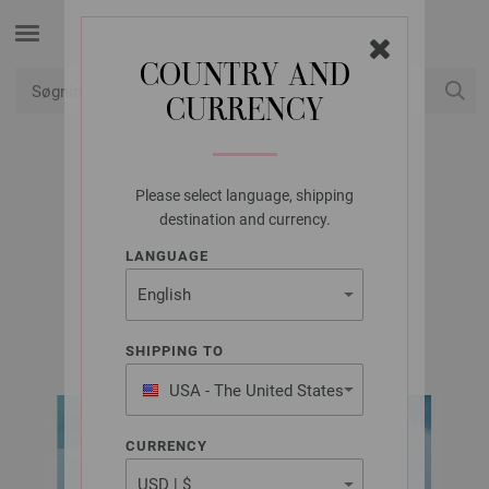
COUNTRY AND
CURRENCY
Min konto
Please select language, shipping
LANA GROSSA
destination and currency.
HOODIE FINITO
LANGUAGE
FILATI Journal No. 71 | Model 36
SHIPPING TO
USA - The United States
of America
CURRENCY