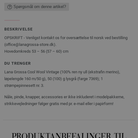
Spørgsmål om denne artikel?
BESKRIVELSE
OPSKRIFT - Venligst kontakt os for oversættelse til norsk ved bestilling
(office@lanagrossa-store.dk).
Hovedomkreds 53 – 56 (57 – 60) cm
DU TRENGER
Lana Grossa Cool Wool Vintage (100% ren ny ull (ekstrafin merino),
løpelengde 160 m/50 g), 50 (100) g lysgrå (farge 7369); 1
strømpepinnesett nr. 3.
Nåle, pinde, knapper, accessories er ikke inkluderet i modelpakkerne,
strikkevejledninger følger gratis med pr. e-mail eller i papirform!
PRODUKTANBEFALINGER TIL