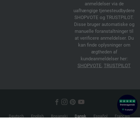
anmeldelser via de
uafhængige tjenesteudbydere
SHOPVOTE og TRUSTPILOT.
Disse bruger automatiske og
manuelle foranstaltninger til
at verificere anmeldelser. Du
kan finde oplysninger om
ægtheden af
kundeanmeldelser her:
SHOPVOTE
,
TRUSTPILOT
Deutsch
English
Bosanski
Dansk
Español
Français
Hrvatski
Italiano
Nederlands
Norsk
Русский
Srpski
Suomi
Svenska