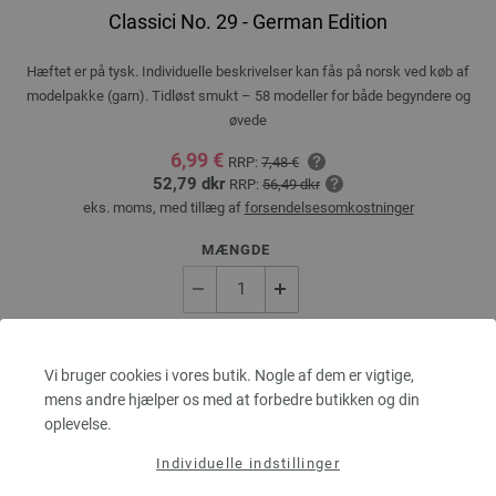
Classici No. 29 - German Edition
Hæftet er på tysk. Individuelle beskrivelser kan fås på norsk ved køb af
modelpakke (garn). Tidløst smukt – 58 modeller for både begyndere og
øvede
6,99 €
RRP:
7,48 €
52,79 dkr
RRP:
56,49 dkr
eks. moms, med tillæg af
forsendelsesomkostninger
MÆNGDE
I INDKØBSKURVEN
Vi bruger cookies i vores butik. Nogle af dem er vigtige,
mens andre hjælper os med at forbedre butikken og din
Sæt på ønskeseddel
oplevelse.
Individuelle indstillinger