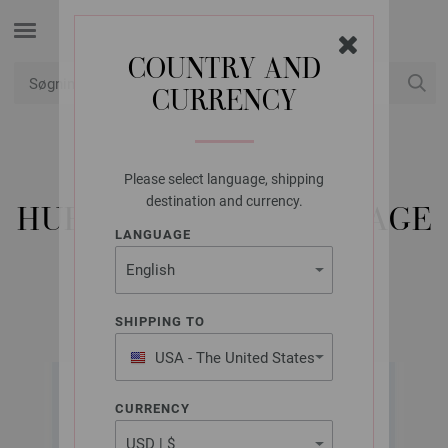
COUNTRY AND
CURRENCY
Min konto
Please select language, shipping
LANA GROSSA
destination and currency.
HUE COOL WOOL VINTAGE
LANGUAGE
Classici No. 29 | Model 45
SHIPPING TO
USA - The United States
of America
CURRENCY