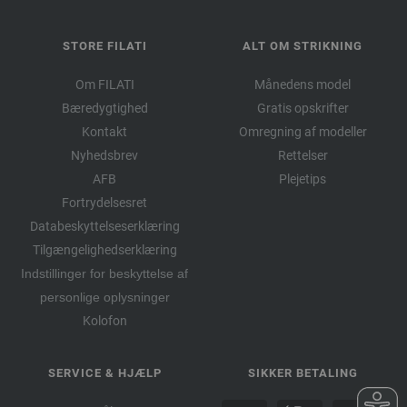
STORE FILATI
ALT OM STRIKNING
Om FILATI
Månedens model
Bæredygtighed
Gratis opskrifter
Kontakt
Omregning af modeller
Nyhedsbrev
Rettelser
AFB
Plejetips
Fortrydelsesret
Databeskyttelseserklæring
Tilgængelighedserklæring
Indstillinger for beskyttelse af
personlige oplysninger
Kolofon
SERVICE & HJÆLP
SIKKER BETALING