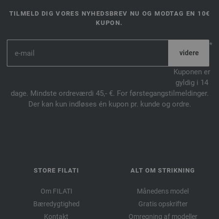
TILMELD DIG VORES NYHEDSBREV NU OG MODTAG EN 10€
KUPON.
*
Kuponen er
gyldig i 14
dage. Mindste ordreværdi 45,- €. For førstegangstilmeldinger.
Der kan kun indløses én kupon pr. kunde og ordre.
STORE FILATI
ALT OM STRIKNING
Om FILATI
Månedens model
Bæredygtighed
Gratis opskrifter
Kontakt
Omregning af modeller