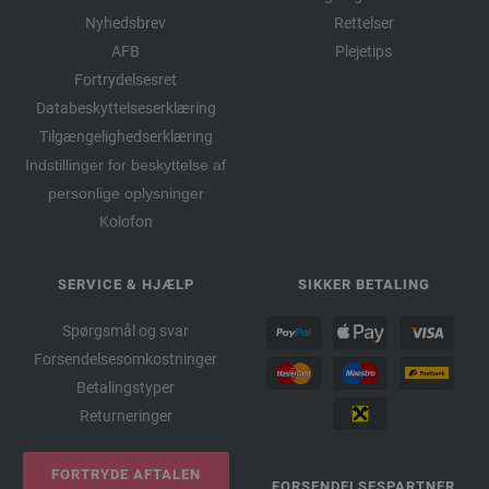
Nyhedsbrev
Rettelser
AFB
Plejetips
Fortrydelsesret
Databeskyttelseserklæring
Tilgængelighedserklæring
Indstillinger for beskyttelse af
personlige oplysninger
Kolofon
SERVICE & HJÆLP
SIKKER BETALING
Spørgsmål og svar
Forsendelsesomkostninger
Betalingstyper
Returneringer
FORTRYDE AFTALEN
FORSENDELSESPARTNER