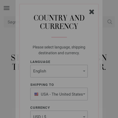
COUNTRY AND
CURRENCY
Min konto
Please select language, shipping
LANA GROSSA
destination and currency.
STRØMPEPINDE DESIGN
LANGUAGE
TRÆ MULTICOLOR STR.
3,0/20CM
SHIPPING TO
USA - The United States
of America
CURRENCY