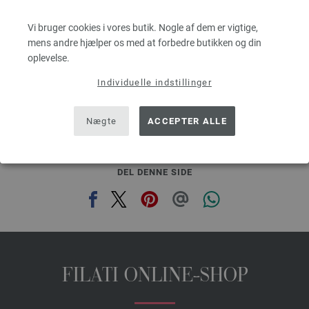
Løbelængde: ca. 55 m / 50 g
Pinde-/nåletykkelse: 7 - 8
Vi bruger cookies i vores butik. Nogle af dem er vigtige,
29,41 dkr
mens andre hjælper os med at forbedre butikken og din
eks. moms, med tillæg af forsendelsesomkostninger, Basispris:
588,20 dkr
/ kg
oplevelse.
Individuelle indstillinger
prev
next
Nægte
ACCEPTER ALLE
DEL DENNE SIDE
FILATI ONLINE-SHOP