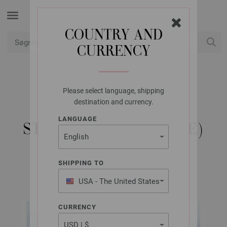
COUNTRY AND
CURRENCY
Min konto
Please select language, shipping
LANA GROSSA
destination and currency.
HUE PUNO DUE-
LANGUAGE
STRIKKEOPSKRIFT (SE)
SHIPPING TO
Lana Grossa ACCESSOIRES No. 21 | Model 3
USA - The United States
of America
CURRENCY