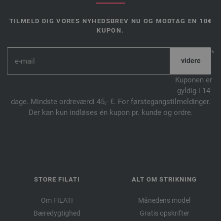
TILMELD DIG VORES NYHEDSBREV NU OG MODTAG EN 10€
KUPON.
*
Kuponen er
gyldig i 14
dage. Mindste ordreværdi 45,- €. For førstegangstilmeldinger.
Der kan kun indløses én kupon pr. kunde og ordre.
STORE FILATI
ALT OM STRIKNING
Om FILATI
Månedens model
Bæredygtighed
Gratis opskrifter