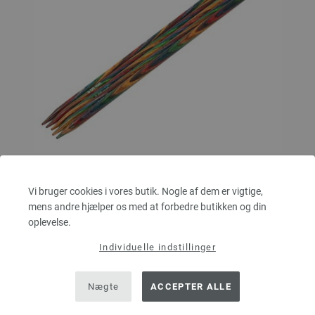
Strømpepinde Design Træ Multicolor Str. 6,0/20cm
Vi bruger cookies i vores butik. Nogle af dem er vigtige,
mens andre hjælper os med at forbedre butikken og din
LANA GROSSA Strømpepinde Design Træ Multicolor Str. 6,0/20cm
oplevelse.
tykkelse 6,0 mm; længde ca. 20 cm
Individuelle indstillinger
10,88 €
82,15 dkr
eks. moms, med tillæg af
forsendelsesomkostninger
Nægte
ACCEPTER ALLE
MÆNGDE