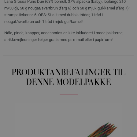
Lana Grossa Puno Due (63% bomull, 37% alpacka (baby), löplängd 210
m/50 g), 50 g nougat/svartbrun (färg 6) och 50 g mjuk gul/kamel (färg 7);
strumpstickor nr. 6. OBS: St allt med dubbla trådar, 1 tråd i
nougat/svartbrun och 1 tråd i mjuk gul/kamel!
Nåle, pinde, knapper, accessories er ikke inkluderet i modelpakkerne,
strikkevejledninger følger gratis med pr. e-mail eller i papirform!
PRODUKTANBEFALINGER TIL
DENNE MODELPAKKE