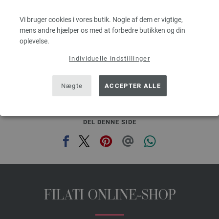
Løbelængde: ca. 50 m / 50 g
Pinde-/nåletykkelse: 8
Vi bruger cookies i vores butik. Nogle af dem er vigtige,
32,77 dkr
mens andre hjælper os med at forbedre butikken og din
g
eks. moms, med tillæg af forsendelsesomkostninger, Basispris:
655,40 dkr
/ kg
oplevelse.
Individuelle indstillinger
prev
next
Nægte
ACCEPTER ALLE
DEL DENNE SIDE
FILATI ONLINE-SHOP