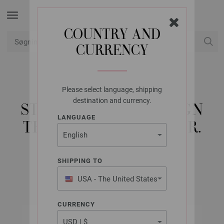
COUNTRY AND
CURRENCY
Min konto
Please select language, shipping
LANA GROSSA
destination and currency.
STRØMPEPINDE DESIGN
LANGUAGE
TRÆ MULTICOLOR STR.
6,0/20CM
SHIPPING TO
USA - The United States
of America
CURRENCY