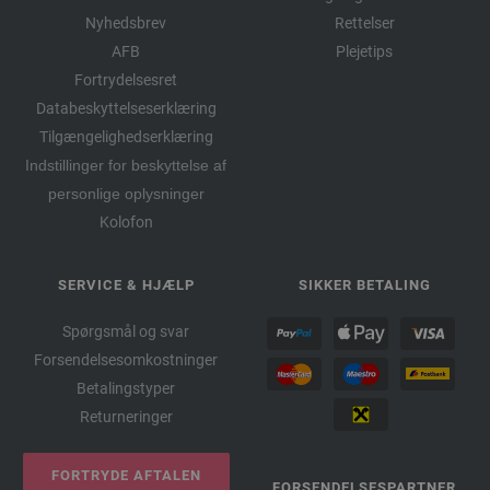
Nyhedsbrev
Rettelser
AFB
Plejetips
Fortrydelsesret
Databeskyttelseserklæring
Tilgængelighedserklæring
Indstillinger for beskyttelse af
personlige oplysninger
Kolofon
SERVICE & HJÆLP
SIKKER BETALING
Spørgsmål og svar
Forsendelsesomkostninger
Betalingstyper
Returneringer
FORTRYDE AFTALEN
FORSENDELSESPARTNER