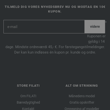
TILMELD DIG VORES NYHEDSBREV NU OG MODTAG EN 10€
KUPON.
*
Kuponen er
gyldig i 14
dage. Mindste ordreværdi 45,- €. For førstegangstilmeldinger.
Der kan kun indløses én kupon pr. kunde og ordre.
STORE FILATI
ALT OM STRIKNING
Om FILATI
Månedens model
Bæredygtighed
Gratis opskrifter
Kontakt
Omregning af modeller