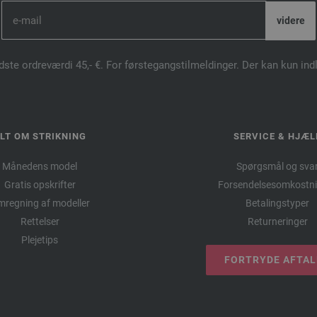
dste ordreværdi 45,- €. For førstegangstilmeldinger. Der kan kun in
LT OM STRIKNING
SERVICE & HJÆL
Månedens model
Spørgsmål og sva
Gratis opskrifter
Forsendelsesomkostni
regning af modeller
Betalingstyper
Rettelser
Returneringer
Plejetips
FORTRYDE AFTA