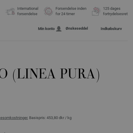
International
Forsendelse inden
125 dages
forsendelse
for 24 timer
fortrydelsesret
Ønskeseddel
Min konto
Indkøbskurv
O (LINEA PURA)
sesomkostninger
, Basispris:
453,80 dkr
/ kg