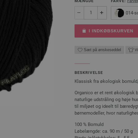
MÆNGDE
FARVE:
Farve
014-s
I INDKØBSKURVEN
Sæt på ønskeseddel
Vi
BESKRIVELSE
Klassisk fra økologisk bomuld,
Organico er et rent økologisk
naturlige udstråling og høje h
til miljøet og ideelt til bæredy
børnemodeller, hvor naturlighed
100 % Bomuld
Løbelængde: ca. 90 m / 50 g