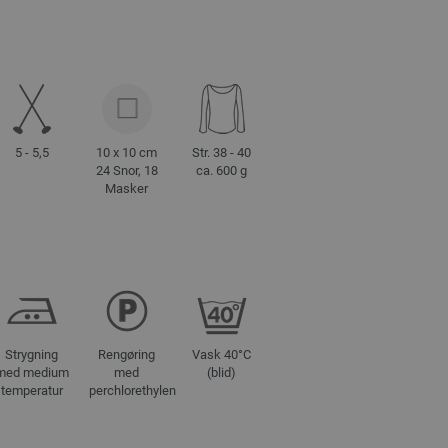
5 - 5,5
10 x 10 cm
Str. 38 - 40
24 Snor, 18
ca. 600 g
Masker
Strygning
Rengøring
Vask 40°C
med medium
med
(blid)
temperatur
perchlorethylen