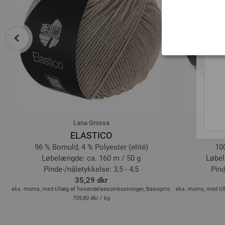
prev
Lana Grossa
ELASTICO
96 % Bomuld, 4 % Polyester (elité)
10
Løbelængde: ca. 160 m / 50 g
Løbel
Pinde-/nåletykkelse: 3,5 - 4,5
Pind
35,29 dkr
is:
eks. moms, med tillæg af forsendelsesomkostninger, Basispris:
eks. moms, med til
705,80 dkr
/ kg