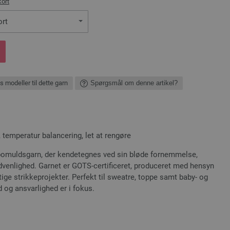
kort
ort
s modeller til dette garn
Spørgsmål om denne artikel?
 temperatur balancering, let at rengøre
 bomuldsgarn, der kendetegnes ved sin bløde fornemmelse,
udvenlighed. Garnet er GOTS-certificeret, produceret med hensyn
gtige strikkeprojekter. Perfekt til sweatre, toppe samt baby- og
 og ansvarlighed er i fokus.