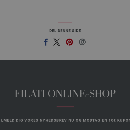
126-nellike | EAN: 4033493269414
127-lyng | EAN: 4033493269421
128-lys grøn | EAN: 4033493269438
129-grøn | EAN: 4033493269445
DEL DENNE SIDE
130-sivgrøn | EAN: 4033493269452
FILATI ONLINE-SHOP
ILMELD DIG VORES NYHEDSBREV NU OG MODTAG EN 10€ KUPO