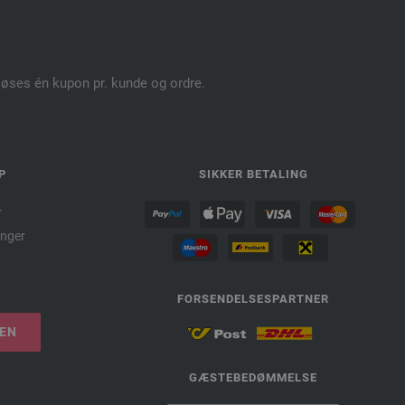
dløses én kupon pr. kunde og ordre.
P
SIKKER BETALING
r
nger
FORSENDELSESPARTNER
LEN
GÆSTEBEDØMMELSE