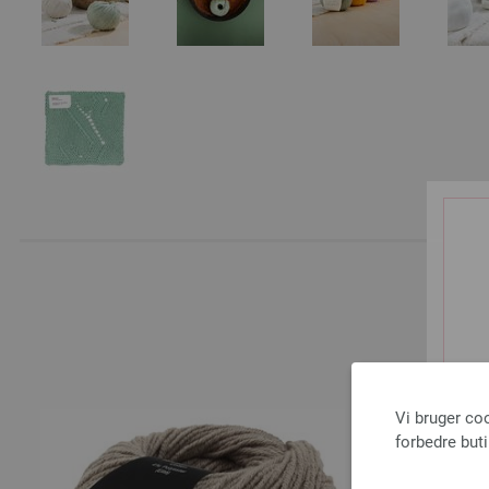
A
Vi bruger co
forbedre but