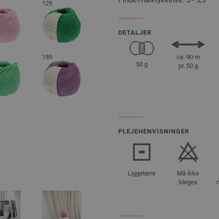
Pinde-/nåletykkelse: 5 - 5,5
129
DETALJER
159
ca. 90 m
50 g
pr. 50 g
PLEJEHENVISNINGER
Liggetørre
Må ikke
bleges