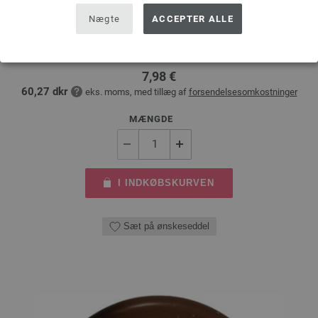
Nægte
ACCEPTER ALLE
LANA GROSSA Rundpind Design Træ Multicolor Str. 4,5/80cm
tykkelse 4,5 mm; længde ca. 80 cm
7,98 €
60,27 dkr
eks. moms, med tillæg af
forsendelsesomkostninger
MÆNGDE
I INDKØBSKURVEN
Sæt på ønskeseddel