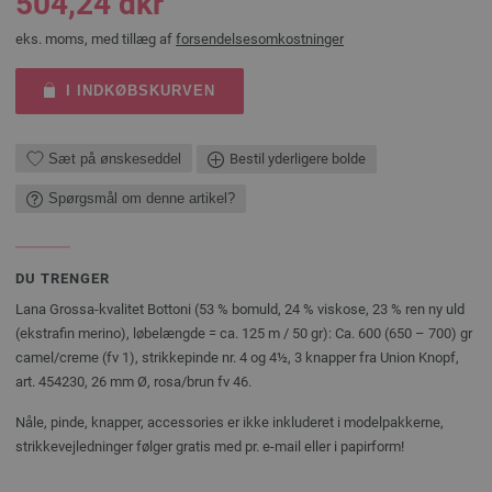
504,24 dkr
eks. moms, med tillæg af
forsendelsesomkostninger
I INDKØBSKURVEN
Sæt på ønskeseddel
Bestil yderligere bolde
Spørgsmål om denne artikel?
DU TRENGER
Lana Grossa-kvalitet Bottoni (53 % bomuld, 24 % viskose, 23 % ren ny uld
(ekstrafin merino), løbelængde = ca. 125 m / 50 gr): Ca. 600 (650 – 700) gr
camel/creme (fv 1), strikkepinde nr. 4 og 4½, 3 knapper fra Union Knopf,
art. 454230, 26 mm Ø, rosa/brun fv 46.
Nåle, pinde, knapper, accessories er ikke inkluderet i modelpakkerne,
strikkevejledninger følger gratis med pr. e-mail eller i papirform!