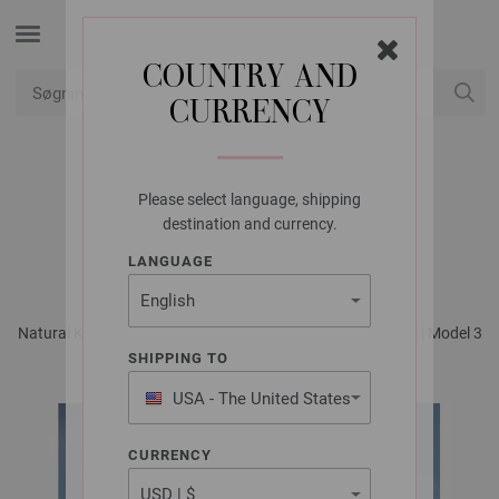
COUNTRY AND
CURRENCY
Min konto
Please select language, shipping
LANA GROSSA
destination and currency.
JAKKE BOTTONI
LANGUAGE
Natural Knits No. 1 - Magasin (DE) + Strikkeopskrifter (DK) | Model 3
SHIPPING TO
USA - The United States
of America
CURRENCY