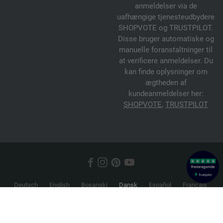
anmeldelser via de
uafhængige tjenesteudbydere
SHOPVOTE og TRUSTPILOT.
Disse bruger automatiske og
manuelle foranstaltninger til
at verificere anmeldelser. Du
kan finde oplysninger om
ægtheden af
kundeanmeldelser her:
SHOPVOTE
,
TRUSTPILOT
Deutsch
English
Bosanski
Dansk
Español
Français
Hrvatski
Italiano
Nederlands
Norsk
Русский
Srpski
Suomi
Svenska