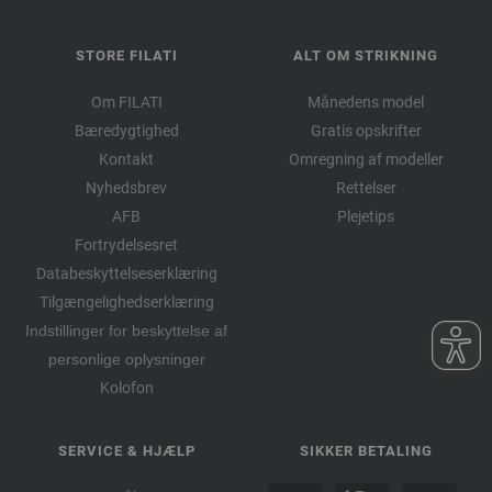
STORE FILATI
ALT OM STRIKNING
Om FILATI
Månedens model
Bæredygtighed
Gratis opskrifter
Kontakt
Omregning af modeller
Nyhedsbrev
Rettelser
AFB
Plejetips
Fortrydelsesret
Databeskyttelseserklæring
Tilgængelighedserklæring
Indstillinger for beskyttelse af
personlige oplysninger
Kolofon
SERVICE & HJÆLP
SIKKER BETALING